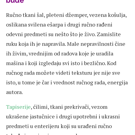
bude
Ručno tkani šal, pleteni džemper, vezena košulja,
oslikana svilena ešarpa i drugi ručno rađeni
odevni predmeti su nešto što je živo. Zamislite
ruku koja ih je napravila. Male nepravilnosti čine
ih živim, vrednijim od radova koje je uradila
mašina i koji izgledaju svi isto i bezlično. Kod
ručnog rada možete videti teksturu jer nije sve
isto, u tome je čar i vrednost ručnog rada, energija
autora.
Tapiserije
, ćilimi, tkani prekrivači, vezom
ukrašene jastučnice i drugi upotrebni i ukrasni
predmeti u enterijeru koji su urađeni ručno