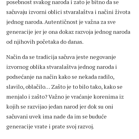
posebnost svakog naroda i zato je bitno da se
sačuvaju izvorni oblici stvaralaštva i načini života
jednog naroda. Autentičnost je važna za sve
generacije jer je ona dokaz razvoja jednog naroda
od njihovih početaka do danas.
Način da se tradicija sačuva jeste negovanje
izvornog oblika stvaralaštva jednog naroda i
podsećanje na način kako se nekada radilo,
slavilo, oblačilo… Zašto je to bilo tako, kako se
menjalo i zašto? Važno je vraćanje korenima iz
kojih se razvijao jedan narod jer dok su oni
sačuvani uvek ima nade da im se buduće
generacije vrate i prate svoj razvoj.