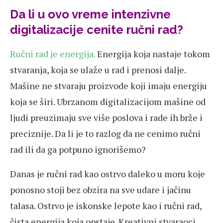
Da li u ovo vreme intenzivne
digitalizacije cenite ručni rad?
Ručni rad je energija.
Energija koja nastaje tokom
stvaranja, koja se ulaže u rad i prenosi dalje.
Mašine ne stvaraju proizvode koji imaju energiju
koja se širi. Ubrzanom digitalizacijom mašine od
ljudi preuzimaju sve više poslova i rade ih brže i
preciznije. Da li je to razlog da ne cenimo ručni
rad ili da ga potpuno ignorišemo?
Danas je ručni rad kao ostrvo daleko u moru koje
ponosno stoji bez obzira na sve udare i jačinu
talasa. Ostrvo je iskonske lepote kao i ručni rad,
čista energija koja opstaje. Kreativni stvaraoci,