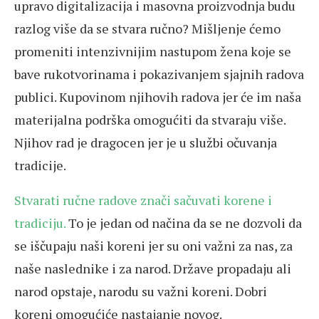
upravo digitalizacija i masovna proizvodnja budu
razlog više da se stvara ručno? Mišljenje ćemo
promeniti intenzivnijim nastupom žena koje se
bave rukotvorinama i pokazivanjem sjajnih radova
publici. Kupovinom njihovih radova jer će im naša
materijalna podrška omogućiti da stvaraju više.
Njihov rad je dragocen jer je u službi očuvanja
tradicije.
Stvarati ručne radove znači sačuvati korene i
tradiciju.
To je jedan od načina da se ne dozvoli da
se iščupaju naši koreni jer su oni važni za nas, za
naše naslednike i za narod. Države propadaju ali
narod opstaje, narodu su važni koreni. Dobri
koreni omogućiće nastajanje novog.