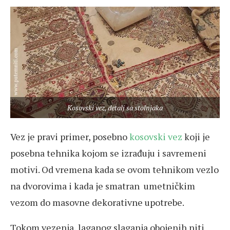
Kosovski vez, detalj sa stolnjaka
Vez je pravi primer, posebno
kosovski vez
koji je
posebna tehnika kojom se izrađuju i savremeni
motivi. Od vremena kada se ovom tehnikom vezlo
na dvorovima i kada je smatran umetničkim
vezom do masovne dekorativne upotrebe.
Tokom vezenja, laganog slaganja obojenih niti