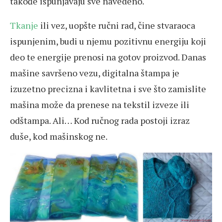
takođe ispunjavaju sve navedeno.
Tkanje
ili vez, uopšte ručni rad, čine stvaraoca
ispunjenim, budi u njemu pozitivnu energiju koji
deo te energije prenosi na gotov proizvod. Danas
mašine savršeno vezu, digitalna štampa je
izuzetno precizna i kavlitetna i sve što zamislite
mašina može da prenese na tekstil izveze ili
odštampa. Ali… Kod ručnog rada postoji izraz
duše, kod mašinskog ne.