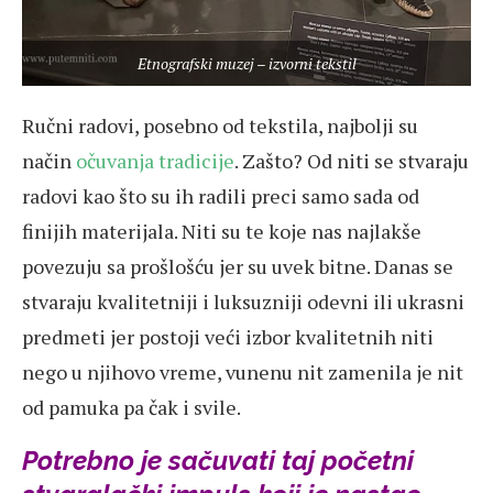
Etnografski muzej – izvorni tekstil
Ručni radovi, posebno od tekstila, najbolji su
način
očuvanja tradicije
. Zašto? Od niti se stvaraju
radovi kao što su ih radili preci samo sada od
finijih materijala. Niti su te koje nas najlakše
povezuju sa prošlošću jer su uvek bitne. Danas se
stvaraju kvalitetniji i luksuzniji odevni ili ukrasni
predmeti jer postoji veći izbor kvalitetnih niti
nego u njihovo vreme, vunenu nit zamenila je nit
od pamuka pa čak i svile.
Potrebno je sačuvati taj početni