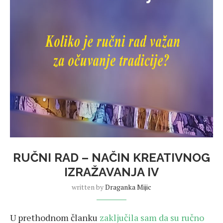
RUČNI RAD – NAČIN KREATIVNOG
IZRAŽAVANJA IV
written by
Draganka Mijic
U prethodnom članku
zaključila sam da su ručno