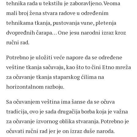
tehnika rada u tekstilu je zaboravljeno. Veoma
mali broj žena stvara radove u određenim
tehnikama tkanja, pustovanja vune, pletenja
dvopređnih čarapa… One jesu narodni izraz kroz
ručni rad.
Potrebno je uložiti veće napore da se određene
veštine tkanja sačuvaju, kao što to čini Etno mreža
za očuvanje tkanja staparskog ćilima na
horizontalnom razboju.
Sa očuvanjem veština ima šanse da se očuva
tradicija, ovo je sada drugačija borba koja je važna
za očuvanje izvornog oblika stvaranja. Potrebno je
očuvati ručni rad jer je on izraz duše naroda.