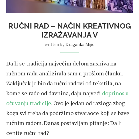
RUČNI RAD – NAČIN KREATIVNOG
IZRAŽAVANJA V
written by
Draganka Mijic
Da li se tradicija najvećim delom zasniva na
ručnom radu analizirala sam u prošlom članku.
Zaključak je bio da ručni radovi od tekstila, na
kome se rade od davnina, daju najveći
doprinos u
očuvanju tradicije
. Ovo je jedan od razloga zbog
koga svi treba da podržimo stvaraoce koji se bave
ručnim radom. Danas postavljam pitanje: Da li
cenite ručni rad?