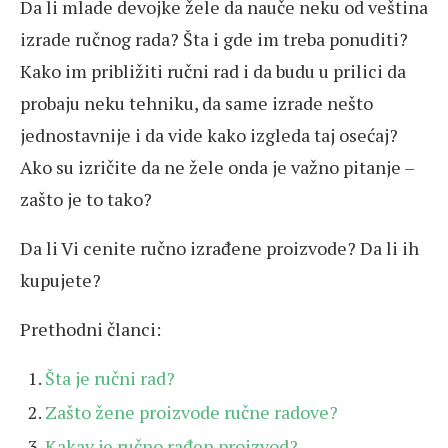
Da li mlade devojke žele da nauče neku od veština
izrade ručnog rada? Šta i gde im treba ponuditi?
Kako im približiti ručni rad i da budu u prilici da
probaju neku tehniku, da same izrade nešto
jednostavnije i da vide kako izgleda taj osećaj?
Ako su izričite da ne žele onda je važno pitanje –
zašto je to tako?
Da li Vi cenite ručno izrađene proizvode? Da li ih
kupujete?
Prethodni članci:
Šta je ručni rad?
Zašto žene proizvode ručne radove?
Kakav je ručno rađen proizvod?