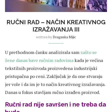
RUČNI RAD – NAČIN KREATIVNOG
IZRAŽAVANJA III
written by
Draganka Mijic
U prethodnom čanku analizirala sam
zašto se
žene danas bave ručnim radovima
kada je većina
tekstilnih proizvoda proizvedena industrijski
pristupačna po ceni. Zaključak je da one stvaraju
jer vole i da im je to način kreativnog izražavanja.
Danas u fokus stavljam ručno izrađen proizvod.
Ručni rad nije savršen i ne treba da