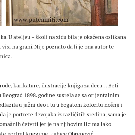
ka. U ateljeu – školi na zidu bila je okačena oslikana
visi na grani. Nije poznato da li je ona autor te
enica.
irode, karikature, ilustracije knjiga za decu… Beti
u Beograd 1898. godine susrela se sa orijentalnim
dlazila u južni deo i tu u bogatom koloritu nošnji i
kala je portrete devojaka iz različitih sredina, sama je
iromašnih četvrti jer je na njihovim licima lako
ste portret kneginje Ljubice Obrenović.