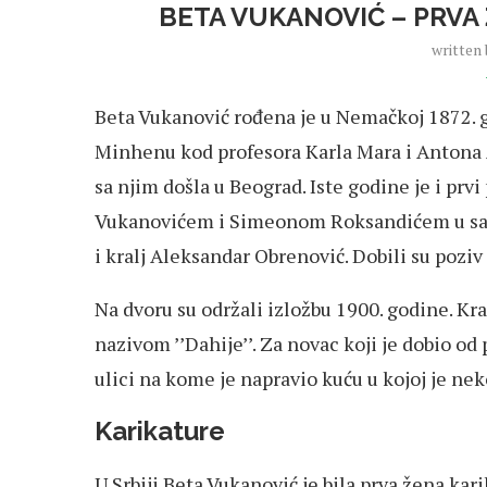
BETA VUKANOVIĆ – PRVA 
written
Beta Vukanović rođena je u Nemačkoj 1872. 
Minhenu kod profesora Karla Mara i Antona A
sa njim došla u Beograd. Iste godine je i prv
Vukanovićem i Simeonom Roksandićem u sali
i kralj Aleksandar Obrenović. Dobili su poziv
Na dvoru su održali izložbu 1900. godine. Kra
nazivom ’’Dahije’’. Za novac koji je dobio od
ulici na kome je napravio kuću u kojoj je ne
Karikature
U Srbiji Beta Vukanović je bila prva žena kar