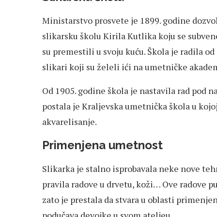
Ministarstvo prosvete je 1899. godine dozvo
slikarsku školu Kirila Kutlika koju se subve
su premestili u svoju kuću. Škola je radila o
slikari koji su želeli ići na umetničke akade
Od 1905. godine škola je nastavila rad pod 
postala je Kraljevska umetnička škola u kojoj
akvarelisanje.
Primenjena umetnost
Slikarka je stalno isprobavala neke nove tehni
pravila radove u drvetu, koži… Ove radove pu
zato je prestala da stvara u oblasti primenj
podučava devojke u svom ateljeu.