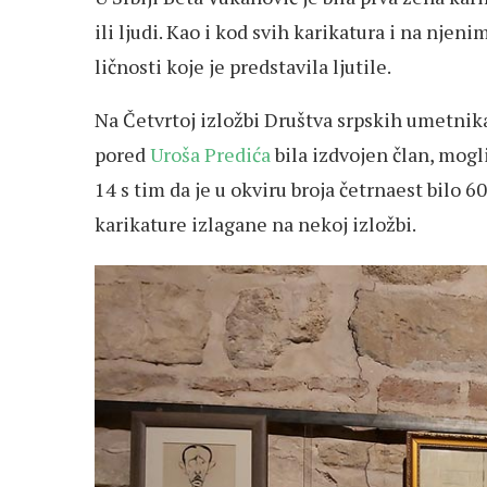
ili ljudi. Kao i kod svih karikatura i na njeni
ličnosti koje je predstavila ljutile.
Na Četvrtoj izložbi Društva srpskih umetnika
pored
Uroša Predića
bila izdvojen član, mogli
14 s tim da je u okviru broja četrnaest bilo 6
karikature izlagane na nekoj izložbi.