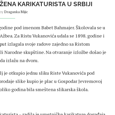
ŽENA KARIKATURISTA U SRBIJI
 by
Draganka Mijic
godine pod imenom Babet Bahmajer. Školovala se u
žbea. Za Ristu Vukanovića udala se 1898. godine i
i put izlagala svoje radove zajedno sa Ristom
 Narodne skupštine. Na otvaranje izložbe došao je
 da izlažu na dvoru.
lj je otkupio jednu sliku Riste Vukanovića pod
 prodaje slike kupio je plac u Gospodar Jevremovoj
koliko godina bila smeštena slikarska škola.
ikaturista – radila je umetničke karikature događaja