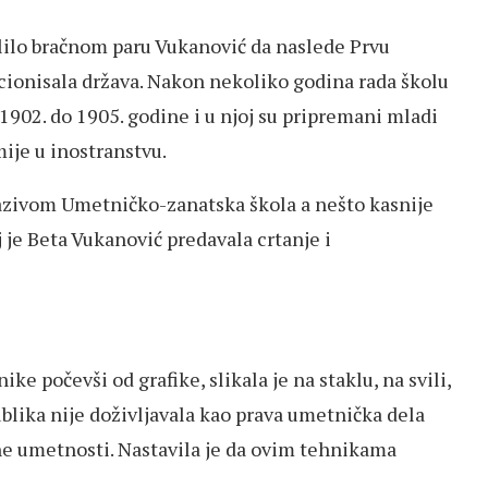
lilo bračnom paru Vukanović da naslede Prvu
ncionisala država. Nakon nekoliko godina rada školu
d 1902. do 1905. godine i u njoj su pripremani mladi
mije u inostranstvu.
nazivom Umetničko-zanatska škola a nešto kasnije
 je Beta Vukanović predavala crtanje i
ke počevši od grafike, slikala je na staklu, na svili,
blika nije doživljavala kao prava umetnička dela
ene umetnosti. Nastavila je da ovim tehnikama