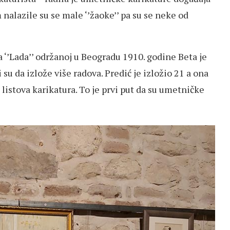
m nalazile su se male ‘’žaoke’’ pa su se neke od
 ‘’Lada’’ održanoj u Beogradu 1910. godine Beta je
 su da izlože više radova. Predić je izložio 21 a ona
0 listova karikatura. To je prvi put da su umetničke