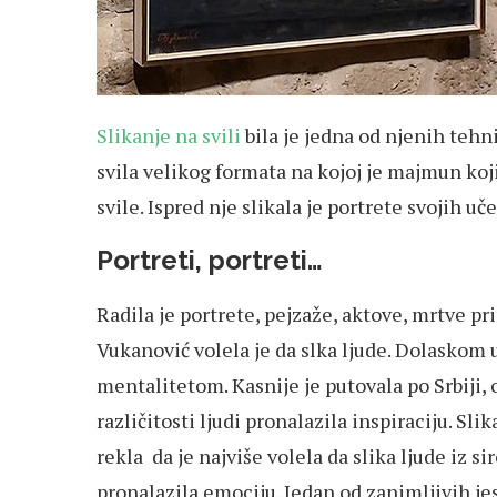
Slikanje na svili
bila je jedna od njenih tehni
svila velikog formata na kojoj je majmun koji 
svile. Ispred nje slikala je portrete svojih uč
Portreti, portreti…
Radila je portrete, pejzaže, aktove, mrtve pr
Vukanović volela je da slka ljude. Dolaskom 
mentalitetom. Kasnije je putovala po Srbiji, o
različitosti ljudi pronalazila inspiraciju. Sli
rekla da je najviše volela da slika ljude iz s
pronalazila emociju. Jedan od zanimljivih je