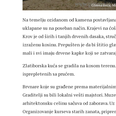
Glavna kuća, Muz
Na temelju ozidanom od kamena postavljana 
uklapane su na poseban način. Krajevi na ćošk
Krov je od širih i tanjih drvenih dasaka, struč
izraženu kosinu. Prepušten je da bi štitio gl
mali i svi imaju drvene kapke koji se zatvara
Zlatiborska kuća se gradila na kosom terenu.
isprepletenih sa prućem.
Brvnare koje su građene prema materijalnim 
Graditelji su bili lokalni vešti majstori. Muze
arhitektonsku celinu sačuva od zaborava. Uz t
Organizovanje kurseva starih zanata, pripre