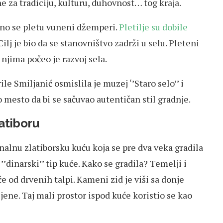
e za tradiciju, kulturu, duhovnost… tog kraja.
ano se pletu vuneni džemperi.
Pletilje su dobile
ilj je bio da se stanovništvo zadrži u selu. Pleteni
 njima počeo je razvoj sela.
le Smiljanić osmislila je muzej ‘’Staro selo’’ i
 mesto da bi se sačuvao autentičan stil gradnje.
latiboru
nalnu zlatiborsku kuću koja se pre dva veka gradila
’’dinarski’’ tip kuće. Kako se gradila? Temelji i
e od drvenih talpi. Kameni zid je viši sa donje
jene. Taj mali prostor ispod kuće koristio se kao