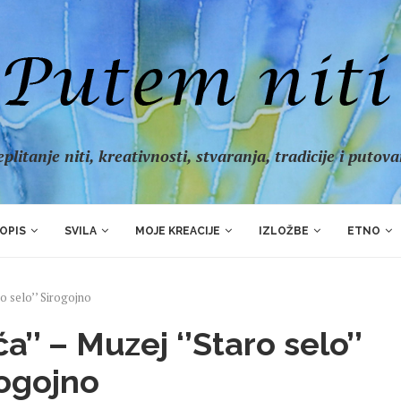
plitanje niti, kreativnosti, stvaranja, tradicije i putov
OPIS
SVILA
MOJE KREACIJE
IZLOŽBE
ETNO
ro selo’’ Sirogojno
a’’ – Muzej ‘’Staro selo’’
rogojno