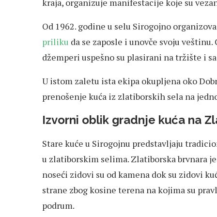
kraja, organizuje manifestacije koje su vezan
Od 1962. godine u selu Sirogojno organizov
priliku
da se zaposle i unovče svoju veštinu. C
džemperi uspešno su plasirani na tržište i sa
U istom zaletu ista ekipa okupljena oko Dobri
prenošenje kuća iz zlatiborskih sela na jedno
Izvorni oblik gradnje kuća na Z
Stare kuće u Sirogojnu predstavljaju tradicio
u zlatiborskim selima. Zlatiborska brvnara je 
noseći zidovi su od kamena dok su zidovi kuć
strane zbog kosine terena na kojima su pravl
podrum.