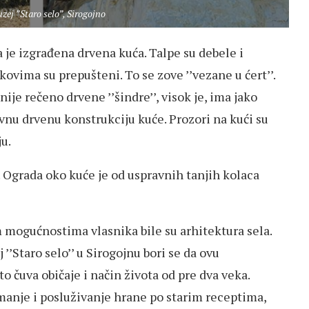
ej ”Staro selo”, Sirogojno
je izgrađena drvena kuća. Talpe su debele i
ovima su prepušteni. To se zove ’’vezane u ćert’’.
nije rečeno drvene ’’šindre’’, visok je, ima jako
avnu drvenu konstrukciju kuće. Prozori na kući su
ju.
 Ograda oko kuće je od uspravnih tanjih kolaca
mogućnostima vlasnika bile su arhitektura sela.
j ’’Staro selo’’ u Sirogojnu bori se da ovu
o čuva običaje i način života od pre dva veka.
manje i posluživanje hrane po starim receptima,