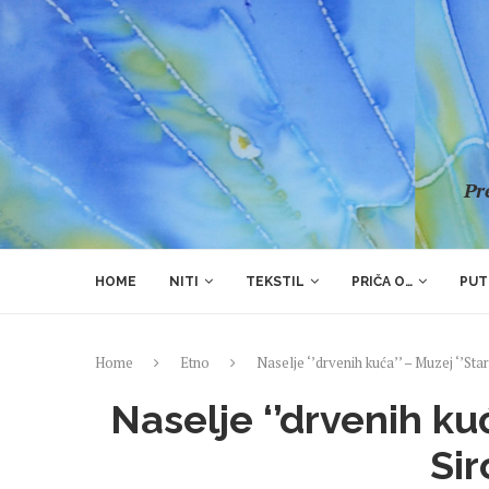
Pre
HOME
NITI
TEKSTIL
PRIČA O…
PUT
Home
Etno
Naselje ‘’drvenih kuća’’ – Muzej ‘’Sta
Naselje ‘’drvenih kuć
Si