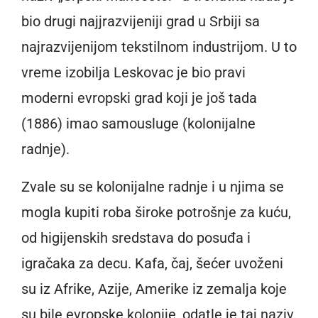
bio drugi najjrazvijeniji grad u Srbiji sa
najrazvijenijom tekstilnom industrijom. U to
vreme izobilja Leskovac je bio pravi
moderni evropski grad koji je još tada
(1886) imao samousluge (kolonijalne
radnje).
Zvale su se kolonijalne radnje i u njima se
mogla kupiti roba široke potrošnje za kuću,
od higijenskih sredstava do posuđa i
igračaka za decu. Kafa, čaj, šećer uvoženi
su iz Afrike, Azije, Amerike iz zemalja koje
su bile evropske kolonije, odatle je taj naziv.