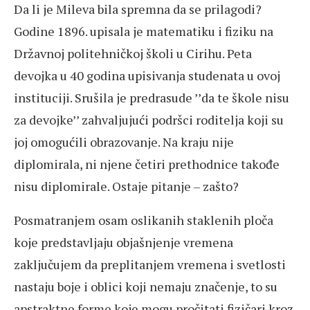
Da li je Mileva bila spremna da se prilagodi?
Godine 1896. upisala je matematiku i fiziku na
Državnoj politehničkoj školi u Cirihu. Peta
devojka u 40 godina upisivanja studenata u ovoj
instituciji. Srušila je predrasude ’’da te škole nisu
za devojke’’ zahvaljujući podršci roditelja koji su
joj omogućili obrazovanje. Na kraju nije
diplomirala, ni njene četiri prethodnice takođe
nisu diplomirale. Ostaje pitanje – zašto?
Posmatranjem osam oslikanih staklenih ploča
koje predstavljaju objašnjenje vremena
zaključujem da preplitanjem vremena i svetlosti
nastaju boje i oblici koji nemaju značenje, to su
apstraktne forme koje mogu pročitati fizičari kroz