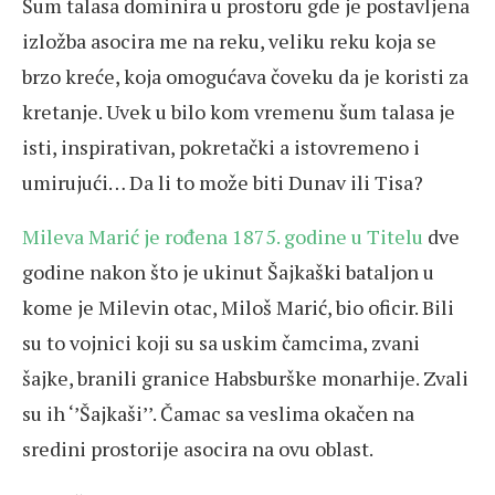
Šum talasa dominira u prostoru gde je postavljena
izložba asocira me na reku, veliku reku koja se
brzo kreće, koja omogućava čoveku da je koristi za
kretanje. Uvek u bilo kom vremenu šum talasa je
isti, inspirativan, pokretački a istovremeno i
umirujući… Da li to može biti Dunav ili Tisa?
Mileva Marić je rođena 1875. godine u Titelu
dve
godine nakon što je ukinut Šajkaški bataljon u
kome je Milevin otac, Miloš Marić, bio oficir. Bili
su to vojnici koji su sa uskim čamcima, zvani
šajke, branili granice Habsburške monarhije. Zvali
su ih ‘’Šajkaši’’. Čamac sa veslima okačen na
sredini prostorije asocira na ovu oblast.