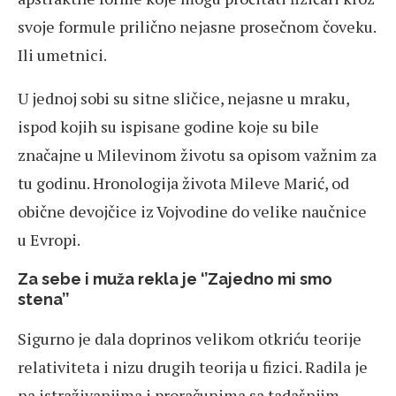
svoje formule prilično nejasne prosečnom čoveku.
Ili umetnici.
U jednoj sobi su sitne sličice, nejasne u mraku,
ispod kojih su ispisane godine koje su bile
značajne u Milevinom životu sa opisom važnim za
tu godinu. Hronologija života Mileve Marić, od
obične devojčice iz Vojvodine do velike naučnice
u Evropi.
Za sebe i muža rekla je ‘’Zajedno mi smo
stena’’
Sigurno je dala doprinos velikom otkriću teorije
relativiteta i nizu drugih teorija u fizici. Radila je
na istraživanjima i proračunima sa tadašnjim