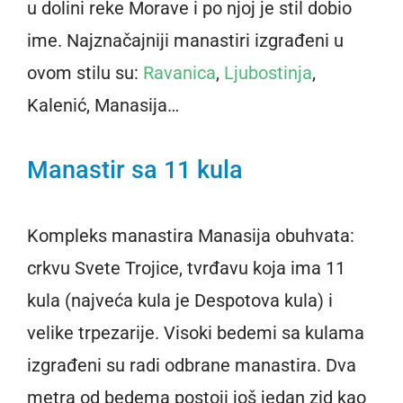
u dolini reke Morave i po njoj je stil dobio
ime. Najznačajniji manastiri izgrađeni u
ovom stilu su:
Ravanica
,
Ljubostinja
,
Kalenić, Manasija…
Manastir sa 11 kula
Kompleks manastira Manasija obuhvata:
crkvu Svete Trojice, tvrđavu koja ima 11
kula (najveća kula je Despotova kula) i
velike trpezarije. Visoki bedemi sa kulama
izgrađeni su radi odbrane manastira. Dva
metra od bedema postoji još jedan zid kao