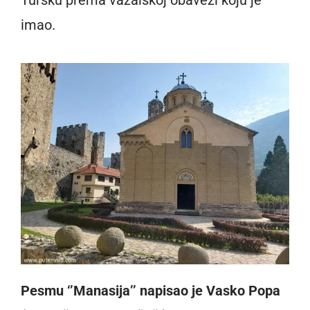
Tursku prema vazalskoj obavezi koju je
imao.
Pesmu ‘’Manasija’’ napisao je Vasko Popa