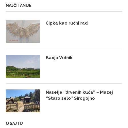
NAJČITANIJE
Čipka kao ručni rad
Banja Vrdnik
Naselje ‘’drvenih kuća’’ – Muzej
‘’Staro selo’’ Sirogojno
O SAJTU