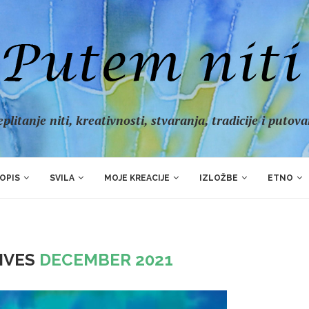
plitanje niti, kreativnosti, stvaranja, tradicije i putov
OPIS
SVILA
MOJE KREACIJE
IZLOŽBE
ETNO
IVES
DECEMBER 2021