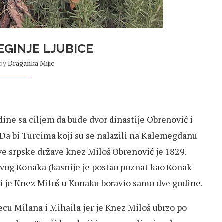
GINJE LJUBICE
 by
Draganka Mijic
ine sa ciljem da bude dvor dinastije Obrenović i
Da bi Turcima koji su se nalazili na Kalemegdanu
e srpske države knez Miloš Obrenović je 1829.
ovog Konaka (kasnije je postao poznat kao Konak
ali je Knez Miloš u Konaku boravio samo dve godine.
ecu Milana i Mihaila jer je Knez Miloš ubrzo po