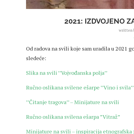
2021: IZDVOJENO Z
written
Od radova na svili koje sam uradila u 2021 g
sledeće:
Slika na svili ’’Vojvođanska polja’’
Ručno oslikana svilene ešarpe ’’Vino i svila’’
’’Čitanje tragova’’ – Minijature na svili
Ručno oslikana svilena ešarpa ”Vitraž”
Minijature na svili – inspiracija etnografska