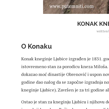
KONAK KNE
written
O Konaku
Konak kneginje Ljubice izgrađen je 1831. god
istovremeno stan za porodicu kneza Miloša. 
dokazao moć dinastije Obrenović i uspon nov
godine dao nalog da se započne izgradnja n
kneginje Ljubice). Završen je za tri godine 
Ostao je stan za kneginju Ljubicu i njihovu d