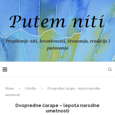
Preplitanje niti, kreativnosti, stvaranja, tradicije i
putovanja
Home
Izložbe
Dvopređne čarape – lepota narodne
umetnosti
Dvopređne čarape – lepota narodne
umetnosti