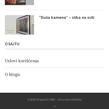
’’Duša kamena’’ – slika na svili
O SAJTU
Uslovi korišćenja
O blogu
©2026 Draganka Mijić - Sva prava zadržana