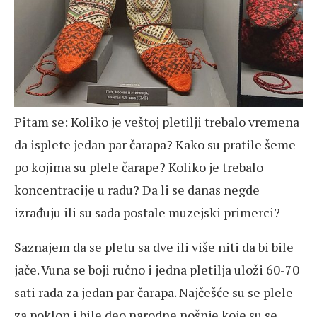
Pitam se: Koliko je veštoj pletilji trebalo vremena
da isplete jedan par čarapa? Kako su pratile šeme
po kojima su plele čarape? Koliko je trebalo
koncentracije u radu? Da li se danas negde
izrađuju ili su sada postale muzejski primerci?
Saznajem da se pletu sa dve ili više niti da bi bile
jače. Vuna se boji ručno i jedna pletilja uloži 60-70
sati rada za jedan par čarapa. Najčešće su se plele
za poklon i bile deo narodne nošnje koje su se