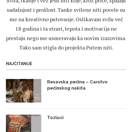
Svila, tkanje i vez jesu niti koje, kroz priče, spajaju
sadašnjost i prošlost. Tanke svilene niti povele su
me na kreativno putovanje. Oslikavam svilu već
18 godina i ta strast, lepota i motivacija ne
prestaju nego me usmeravaju ka novim izazovima.
Tako sam stigla do projekta Putem niti.
NAJČITANIJE
Resavska pećina – Carstvo
pećinskog nakita
Tozluci