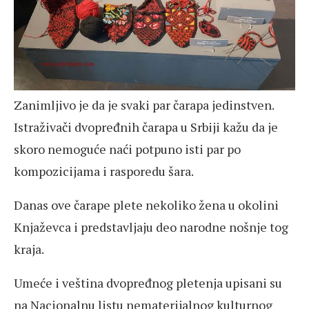
Zanimljivo je da je svaki par čarapa jedinstven.
Istraživači dvopređnih čarapa u Srbiji kažu da je
skoro nemoguće naći potpuno isti par po
kompozicijama i rasporedu šara.
Danas ove čarape plete nekoliko žena u okolini
Knjaževca i predstavljaju deo narodne nošnje tog
kraja.
Umeće i veština dvopređnog pletenja upisani su
na Nacionalnu listu nematerijalnog kulturnog