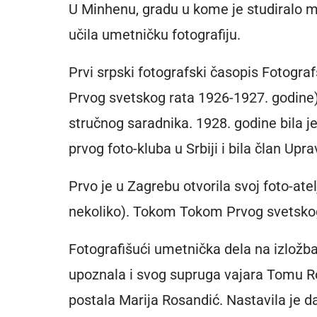
U Minhenu, gradu u kome je studiralo m
učila umetničku fotografiju.
Prvi srpski fotografski časopis Fotografs
Prvog svetskog rata 1926-1927. godine
stručnog saradnika. 1928. godine bila j
prvog foto-kluba u Srbiji i bila član Upr
Prvo je u Zagrebu otvorila svoj foto-atel
nekoliko). Tokom Tokom Prvog svetskog
Fotografišući umetnička dela na izlož
upoznala i svog supruga vajara Tomu Ro
postala Marija Rosandić. Nastavila je da 