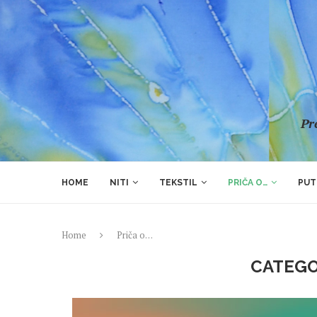
Pre
HOME
NITI
TEKSTIL
PRIČA O…
PUT
Home
Priča o…
CATEGO