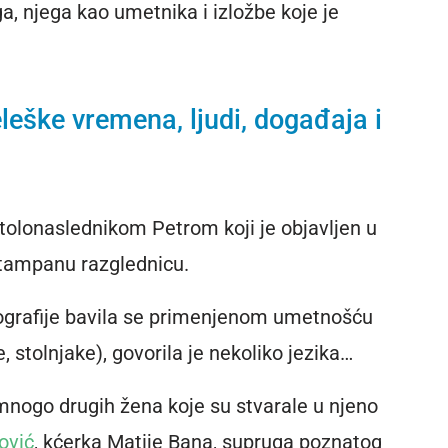
a, njega kao umetnika i izložbe koje je
eleške vremena, ljudi, događaja i
estolonaslednikom Petrom koji je objavljen u
štampanu razglednicu.
tografije bavila se primenjenom umetnošću
e, stolnjake), govorila je nekoliko jezika…
mnogo drugih žena koje su stvarale u njeno
ović
, kćerka Matije Bana, supruga poznatog