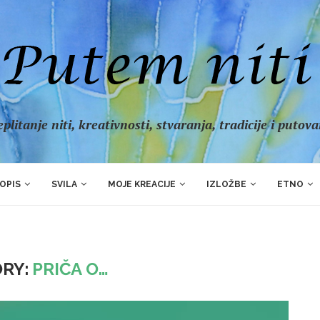
plitanje niti, kreativnosti, stvaranja, tradicije i putov
OPIS
SVILA
MOJE KREACIJE
IZLOŽBE
ETNO
RY:
PRIČA O…