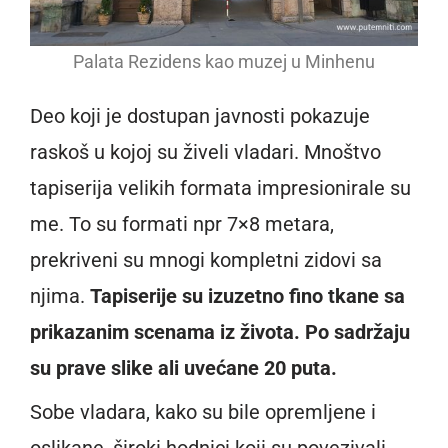
Palata Rezidens kao muzej u Minhenu
Deo koji je dostupan javnosti pokazuje
raskoš u kojoj su živeli vladari. Mnoštvo
tapiserija velikih formata impresionirale su
me. To su formati npr 7×8 metara,
prekriveni su mnogi kompletni zidovi sa
njima.
Tapiserije su izuzetno fino tkane sa
prikazanim scenama iz života. Po sadržaju
su prave slike ali uvećane 20 puta.
Sobe vladara, kako su bile opremljene i
oslikane, široki hodnici koji su povezivali