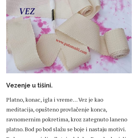
Vezenje u tišini
.
Platno, konac, igla i vreme… Vez je kao
meditacija, opušteno provlačenje konca,
ravnomernim pokretima, kroz zategnuto laneno
platno. Bod po bod slažu se boje i nastaju motivi.