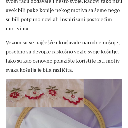
svom radu dodavale i nešto svoje. Radovi tako nisu
uvek bili puke kopije nekog motiva sa šeme nego
su bili potpuno novi ali inspirisani postojećim
motivima.
Vezom su se najčešće ukrašavale narodne nošnje,
posebno su devojke raskošno vezle svoje košulje.
Iako su kao osnovno polazište koristile isti motiv
svaka košulja je bila različita.