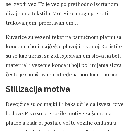
se izvodi vez. To je vez po prethodno iscrtanom
dizajnu na tekstilu. Motivi se mogu preneti
trukovanjem, precrtavanjem…
Kuvarice su vezeni tekst na pamučnom platnu sa
koncem u boji, najčešće plavoj i crvenoj. Koristile
su se kao ukrasi za zid. Ispisivanjem slova na beli
materijal i vezenje konca u boji po linijama slova
često je saopštavana određena poruka ili misao.
Stilizacija motiva
Devojčice su od majki ili baka učile da izvezu prve
bodove. Prvo su prenosile motive sa šeme na
platno a kada bi postale vešte vezilje onda su u