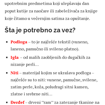
upotrebnim predmetima koji ulepšavaju dan
poput kutije za naočare ili zabeleživača za knjige
koje čitamo u večernjim satima za opuštanje.
Šta je potrebno za vez?
Podloga
– to je najčešće tekstil (vuneno,
laneno, pamučno ili svileno platno).
Igla
– od malih zaobljenih do dugačkih za
nizanje perli…
Niti
– materijal kojim se ukrašava podloga –
najčešće su to niti: vunene, pamučne, svilene,
zatim perle, koža, poludragi sitni kamen,
zlatne i srebrne niti…
Đerđef
– drveni ’’ram’’ za zatezanje tkanine na