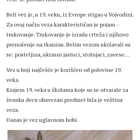
Beli vez je, u 19. veku, iz Evrope stigao u Vojvodini.
Za ovaj način veza karakterističan je pojam –
trukovanje. Trukovanje je izrada crteža i njihovo
prenošenje na tkaninu. Belim vezom ukršavali su
se: posteljina, ukrasni jastuci, stolnjaci, zavese…
Vez u boji najčešće je korišćen od polovine 19.
veka.
Krajem 19. veka u školama koje su se otvarale za
žensku decu obavezan predmet bila je veština
veza.
Danas je vez uglavnom hobi.