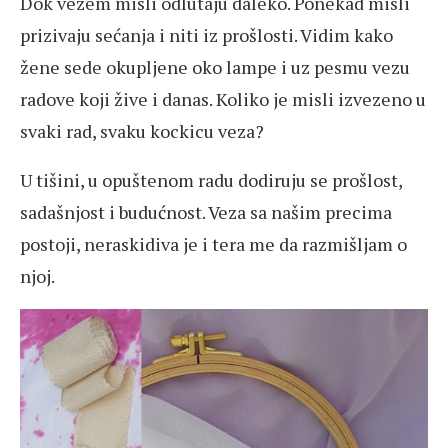
Dok vezem misli odlutaju daleko. Ponekad misli
prizivaju sećanja i niti iz prošlosti. Vidim kako
žene sede okupljene oko lampe i uz pesmu vezu
radove koji žive i danas. Koliko je misli izvezeno u
svaki rad, svaku kockicu veza?
U tišini, u opuštenom radu dodiruju se prošlost,
sadašnjost i budućnost. Veza sa našim precima
postoji, neraskidiva je i tera me da razmišljam o
njoj.