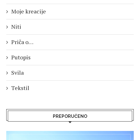
Moje kreacije
Niti
Priča o…
Putopis
Svila
Tekstil
PREPORUČENO