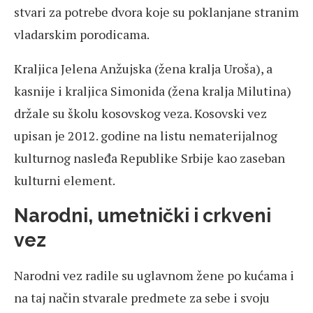
stvari za potrebe dvora koje su poklanjane stranim
vladarskim porodicama.
Kraljica Jelena Anžujska (žena kralja Uroša), a
kasnije i kraljica Simonida (žena kralja Milutina)
držale su školu kosovskog veza. Kosovski vez
upisan je 2012. godine na listu nematerijalnog
kulturnog nasleđa Republike Srbije kao zaseban
kulturni element.
Narodni, umetnički i crkveni
vez
Narodni vez radile su uglavnom žene po kućama i
na taj način stvarale predmete za sebe i svoju