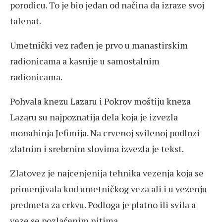
porodicu. To je bio jedan od načina da izraze svoj
talenat.
Umetnički vez rađen je prvo u manastirskim
radionicama a kasnije u samostalnim
radionicama.
Pohvala knezu Lazaru i Pokrov moštiju kneza
Lazaru su najpoznatija dela koja je izvezla
monahinja Jefimija. Na crvenoj svilenoj podlozi
zlatnim i srebrnim slovima izvezla je tekst.
Zlatovez je najcenjenija tehnika vezenja koja se
primenjivala kod umetničkog veza ali i u vezenju
predmeta za crkvu. Podloga je platno ili svila a
veze se pozlaćenim nitima.