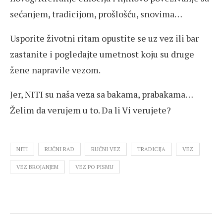
sećanjem, tradicijom, prošlošću, snovima…
Usporite životni ritam opustite se uz vez ili bar
zastanite i pogledajte umetnost koju su druge
žene napravile vezom.
Jer, NITI su naša veza sa bakama, prabakama…
Želim da verujem u to. Da li Vi verujete?
NITI
RUČNI RAD
RUČNI VEZ
TRADICIJA
VEZ
VEZ BROJANJEM
VEZ PO PISMU