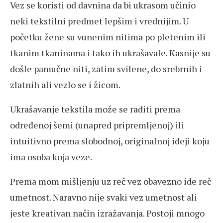
Vez se koristi od davnina da bi ukrasom učinio
neki tekstilni predmet lepšim i vrednijim. U
početku žene su vunenim nitima po pletenim ili
tkanim tkaninama i tako ih ukrašavale. Kasnije su
došle pamučne niti, zatim svilene, do srebrnih i
zlatnih ali vezlo se i žicom.
Ukrašavanje tekstila može se raditi prema
određenoj šemi (unapred pripremljenoj) ili
intuitivno prema slobodnoj, originalnoj ideji koju
ima osoba koja veze.
Prema mom mišljenju uz reč vez obavezno ide reč
umetnost. Naravno nije svaki vez umetnost ali
jeste kreativan način izražavanja. Postoji mnogo