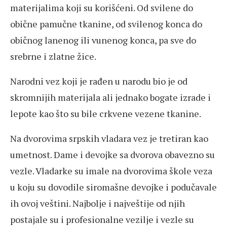
materijalima koji su korišćeni. Od svilene do
obične pamučne tkanine, od svilenog konca do
običnog lanenog ili vunenog konca, pa sve do
srebrne i zlatne žice.
Narodni vez koji je rađen u narodu bio je od
skromnijih materijala ali jednako bogate izrade i
lepote kao što su bile crkvene vezene tkanine.
Na dvorovima srpskih vladara vez je tretiran kao
umetnost. Dame i devojke sa dvorova obavezno su
vezle. Vladarke su imale na dvorovima škole veza
u koju su dovodile siromašne devojke i podučavale
ih ovoj veštini. Najbolje i najveštije od njih
postajale su i profesionalne vezilje i vezle su