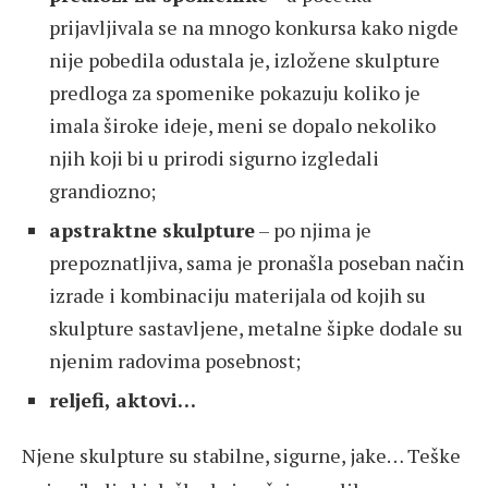
prijavljivala se na mnogo konkursa kako nigde
nije pobedila odustala je, izložene skulpture
predloga za spomenike pokazuju koliko je
imala široke ideje, meni se dopalo nekoliko
njih koji bi u prirodi sigurno izgledali
grandiozno;
apstraktne skulpture
– po njima je
prepoznatljiva, sama je pronašla poseban način
izrade i kombinaciju materijala od kojih su
skulpture sastavljene, metalne šipke dodale su
njenim radovima posebnost;
reljefi, aktovi…
Njene skulpture su stabilne, sigurne, jake… Teške