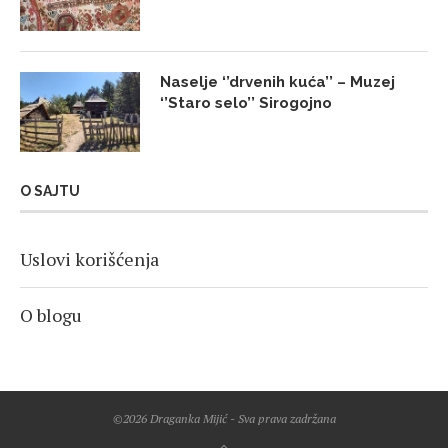
Naselje ‘’drvenih kuća’’ – Muzej
‘’Staro selo’’ Sirogojno
O SAJTU
Uslovi korišćenja
O blogu
©2026 Draganka Mijić - Sva prava zadržana