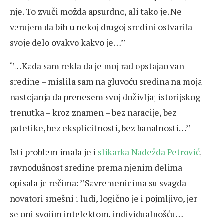
nje. To zvuči možda apsurdno, ali tako je. Ne
verujem da bih u nekoj drugoj sredini ostvarila
svoje delo ovakvo kakvo je…’’
‘’…Kada sam rekla da je moj rad opstajao van
sredine – mislila sam na gluvoću sredina na moja
nastojanja da prenesem svoj doživljaj istorijskog
trenutka – kroz znamen – bez naracije, bez
patetike, bez eksplicitnosti, bez banalnosti…’’
Isti problem imala je i
slikarka Nadežda Petrović
,
ravnodušnost sredine prema njenim delima
opisala je rečima: ’’Savremenicima su svagda
novatori smešni i ludi, logično je i pojmljivo, jer
se oni svojim intelektom, individualnošću…