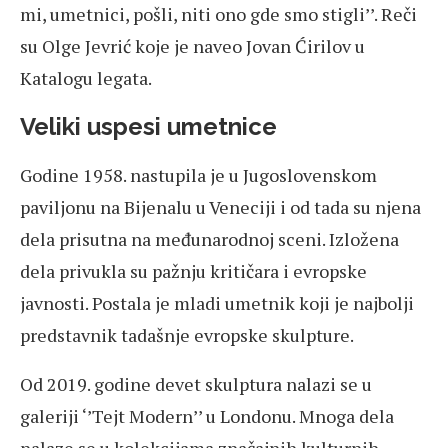
mi, umetnici, pošli, niti ono gde smo stigli’’. Reči
su Olge Jevrić koje je naveo Jovan Ćirilov u
Katalogu legata.
Veliki uspesi umetnice
Godine 1958. nastupila je u Jugoslovenskom
paviljonu na Bijenalu u Veneciji i od tada su njena
dela prisutna na međunarodnoj sceni. Izložena
dela privukla su pažnju kritičara i evropske
javnosti. Postala je mladi umetnik koji je najbolji
predstavnik tadašnje evropske skulpture.
Od 2019. godine devet skulptura nalazi se u
galeriji ‘’Tejt Modern’’ u Londonu. Mnoga dela