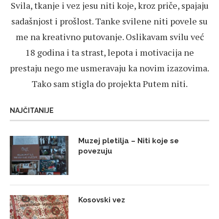
Svila, tkanje i vez jesu niti koje, kroz priče, spajaju
sadašnjost i prošlost. Tanke svilene niti povele su
me na kreativno putovanje. Oslikavam svilu već
18 godina i ta strast, lepota i motivacija ne
prestaju nego me usmeravaju ka novim izazovima.
Tako sam stigla do projekta Putem niti.
NAJČITANIJE
Muzej pletilja – Niti koje se
povezuju
Kosovski vez