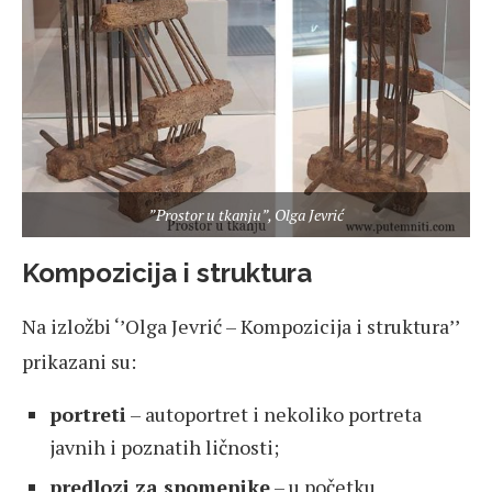
”Prostor u tkanju”, Olga Jevrić
Kompozicija i struktura
Na izložbi ‘’Olga Jevrić – Kompozicija i struktura’’
prikazani su:
portreti
– autoportret i nekoliko portreta
javnih i poznatih ličnosti;
predlozi za spomenike
– u početku