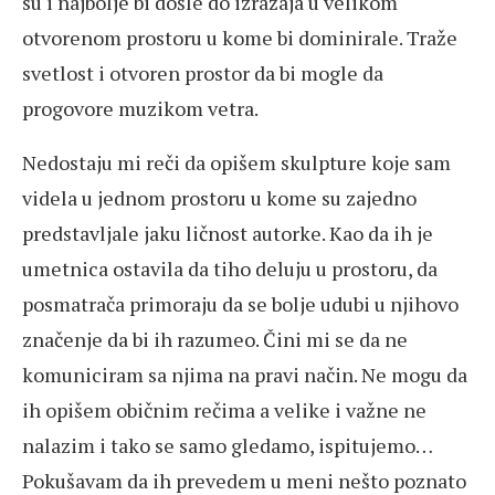
su i najbolje bi došle do izražaja u velikom
otvorenom prostoru u kome bi dominirale. Traže
svetlost i otvoren prostor da bi mogle da
progovore muzikom vetra.
Nedostaju mi reči da opišem skulpture koje sam
videla u jednom prostoru u kome su zajedno
predstavljale jaku ličnost autorke. Kao da ih je
umetnica ostavila da tiho deluju u prostoru, da
posmatrača primoraju da se bolje udubi u njihovo
značenje da bi ih razumeo. Čini mi se da ne
komuniciram sa njima na pravi način. Ne mogu da
ih opišem običnim rečima a velike i važne ne
nalazim i tako se samo gledamo, ispitujemo…
Pokušavam da ih prevedem u meni nešto poznato