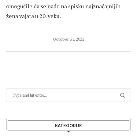
omogućile da se nađe na spisku najznačajnijih
žena vajara u 20. veku.
October 31, 2022
KATEGORIJE