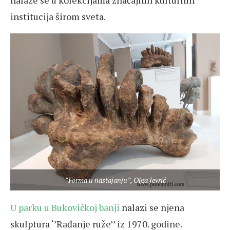
nalaze se u kolekcijama značajnih kulturnih
institucija širom sveta.
”Forma u nastajanju”, Olga Jevrić
U parku u Bukovičkoj banji
nalazi se njena
skulptura ‘’Rađanje ruže’’ iz 1970. godine.