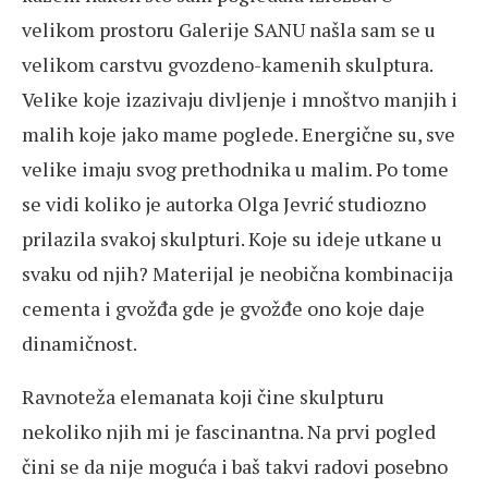
velikom prostoru Galerije SANU našla sam se u
velikom carstvu gvozdeno-kamenih skulptura.
Velike koje izazivaju divljenje i mnoštvo manjih i
malih koje jako mame poglede. Energične su, sve
velike imaju svog prethodnika u malim. Po tome
se vidi koliko je autorka Olga Jevrić studiozno
prilazila svakoj skulpturi. Koje su ideje utkane u
svaku od njih? Materijal je neobična kombinacija
cementa i gvožđa gde je gvožđe ono koje daje
dinamičnost.
Ravnoteža elemanata koji čine skulpturu
nekoliko njih mi je fascinantna. Na prvi pogled
čini se da nije moguća i baš takvi radovi posebno