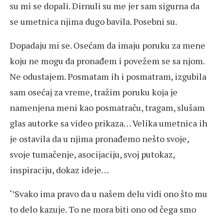
su mi se dopali. Dirnuli su me jer sam sigurna da
se umetnica njima dugo bavila. Posebni su.
Dopadaju mi se. Osećam da imaju poruku za mene
koju ne mogu da pronađem i povežem se sa njom.
Ne odustajem. Posmatam ih i posmatram, izgubila
sam osećaj za vreme, tražim poruku koja je
namenjena meni kao posmatraču, tragam, slušam
glas autorke sa video prikaza… Velika umetnica ih
je ostavila da u njima pronađemo nešto svoje,
svoje tumačenje, asocijaciju, svoj putokaz,
inspiraciju, dokaz ideje…
‘’Svako ima pravo da u našem delu vidi ono što mu
to delo kazuje. To ne mora biti ono od čega smo