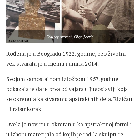
”Autoportret”, Olga Jevrić
Rođena je u Beogradu 1922. godine, ceo životni
vek stvarala je u njemu i umrla 2014.
Svojom samostalnom izložbom 1957. godine
pokazala je da je prva od vajara u Jugoslaviji koja
se okrenula ka stvaranju apstraktnih dela. Rizičan
i hrabar korak.
Uvela je novinu u okretanju ka apstraktnoj formi i
u izboru materijala od kojih je radila skulpture.