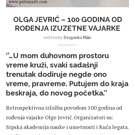
OLGA JEVRIĆ – 100 GODINA OD
ROĐENJA IZUZETNE VAJARKE
written by
Draganka Mijic
‘’…U mom duhovnom prostoru
vreme kruži, svaki sadašnji
trenutak dodiruje negde ono
vreme, pravreme. Putujem do kraja
beskraja, do novog početka.’’
Retrospektivna izložba povodom 100 godina od
rođenja vajarke Olge Jevrić. Organizatori su:
Srpska akademija nauke i umetnosti i Kuća legata.