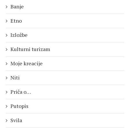
Banje
Etno
Izložbe
Kulturni turizam
Moje kreacije
Niti
Priča o…
Putopis
Svila