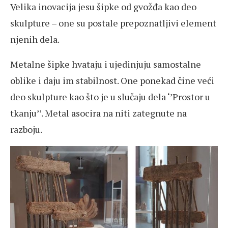
Velika inovacija jesu šipke od gvožđa kao deo
skulpture – one su postale prepoznatljivi element
njenih dela.
Metalne šipke hvataju i ujedinjuju samostalne
oblike i daju im stabilnost. One ponekad čine veći
deo skulpture kao što je u slučaju dela ‘’Prostor u
tkanju’’. Metal asocira na niti zategnute na
razboju.