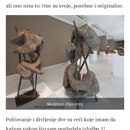
ali one nisu to. One su svoje, posebne i originalne.
Skulpture, Olga Jevrić
Poštovanje i divljenje dve su reči koje imam da
kažem nakon što sam pogledala izložbu. U