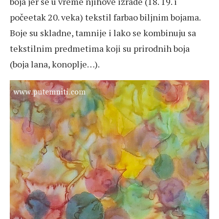
boja jer se u vreme njihove izrade (18. 19. i
počeetak 20. veka) tekstil farbao biljnim bojama.
Boje su skladne, tamnije i lako se kombinuju sa
tekstilnim predmetima koji su prirodnih boja
(boja lana, konoplje…).