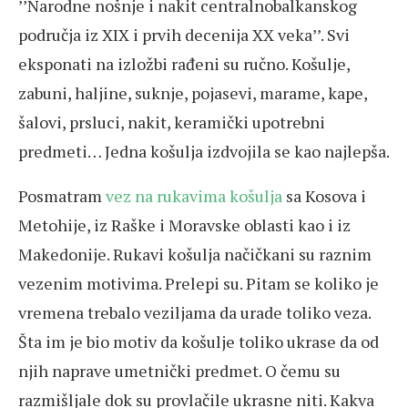
’’Narodne nošnje i nakit centralnobalkanskog
područja iz XIX i prvih decenija XX veka’’. Svi
eksponati na izložbi rađeni su ručno. Košulje,
zabuni, haljine, suknje, pojasevi, marame, kape,
šalovi, prsluci, nakit, keramički upotrebni
predmeti… Jedna košulja izdvojila se kao najlepša.
Posmatram
vez na rukavima košulja
sa Kosova i
Metohije, iz Raške i Moravske oblasti kao i iz
Makedonije. Rukavi košulja načičkani su raznim
vezenim motivima. Prelepi su. Pitam se koliko je
vremena trebalo veziljama da urade toliko veza.
Šta im je bio motiv da košulje toliko ukrase da od
njih naprave umetnički predmet. O čemu su
razmišljale dok su provlačile ukrasne niti. Kakva