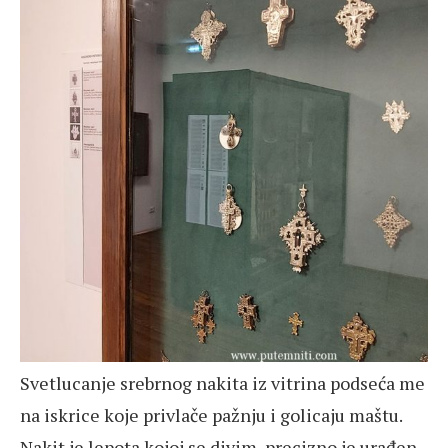
Svetlucanje srebrnog nakita iz vitrina podseća me
na iskrice koje privlače pažnju i golicaju maštu.
Nakit je lepota kojoj se divim, precizno je urađen,