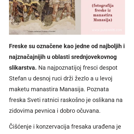
Freske su označene kao jedne od najboljih i
najznačajnijih u oblasti srednjovekovnog
slikarstva.
Na najpoznatijoj fresci despot
Stefan u desnoj ruci drži žezlo a u levoj
maketu manastira Manasija. Poznata
freska Sveti ratnici raskošno je oslikana na
zidovima pevnica i dobro očuvana.
Čišćenje i konzervacija fresaka urađena je