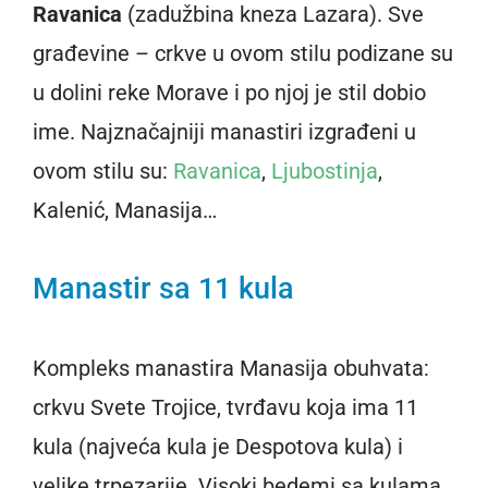
Ravanica
(zadužbina kneza Lazara). Sve
građevine – crkve u ovom stilu podizane su
u dolini reke Morave i po njoj je stil dobio
ime. Najznačajniji manastiri izgrađeni u
ovom stilu su:
Ravanica
,
Ljubostinja
,
Kalenić, Manasija…
Manastir sa 11 kula
Kompleks manastira Manasija obuhvata:
crkvu Svete Trojice, tvrđavu koja ima 11
kula (najveća kula je Despotova kula) i
velike trpezarije. Visoki bedemi sa kulama