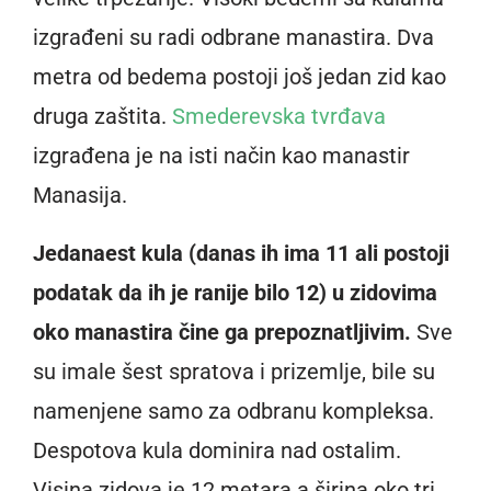
izgrađeni su radi odbrane manastira. Dva
metra od bedema postoji još jedan zid kao
druga zaštita.
Smederevska tvrđava
izgrađena je na isti način kao manastir
Manasija.
Jedanaest kula (danas ih ima 11 ali postoji
podatak da ih je ranije bilo 12) u zidovima
oko manastira čine ga prepoznatljivim.
Sve
su imale šest spratova i prizemlje, bile su
namenjene samo za odbranu kompleksa.
Despotova kula dominira nad ostalim.
Visina zidova je 12 metara a širina oko tri