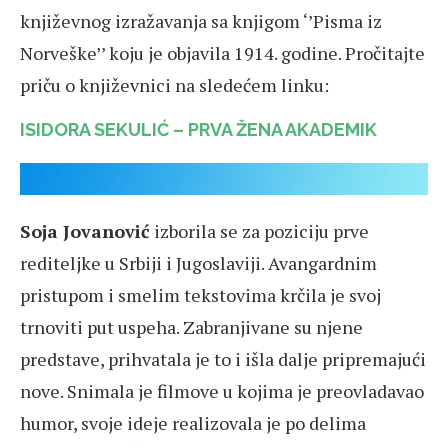
književnog izražavanja sa knjigom ‘’Pisma iz
Norveške’’ koju je objavila 1914. godine. Pročitajte
priču o književnici na sledećem linku:
ISIDORA SEKULIĆ – PRVA ŽENA AKADEMIK
Soja Jovanović
izborila se za poziciju prve
rediteljke u Srbiji i Jugoslaviji. Avangardnim
pristupom i smelim tekstovima krčila je svoj
trnoviti put uspeha. Zabranjivane su njene
predstave, prihvatala je to i išla dalje pripremajući
nove. Snimala je filmove u kojima je preovladavao
humor, svoje ideje realizovala je po delima