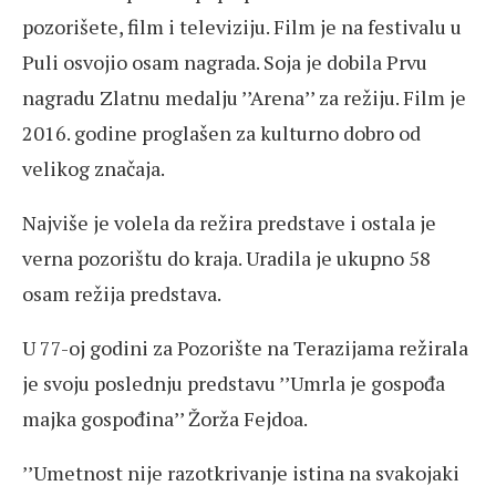
pozorišete, film i televiziju. Film je na festivalu u
Puli osvojio osam nagrada. Soja je dobila Prvu
nagradu Zlatnu medalju ’’Arena’’ za režiju. Film je
2016. godine proglašen za kulturno dobro od
velikog značaja.
Najviše je volela da režira predstave i ostala je
verna pozorištu do kraja. Uradila je ukupno 58
osam režija predstava.
U 77-oj godini za Pozorište na Terazijama režirala
je svoju poslednju predstavu ’’Umrla je gospođa
majka gospođina’’ Žorža Fejdoa.
’’Umetnost nije razotkrivanje istina na svakojaki