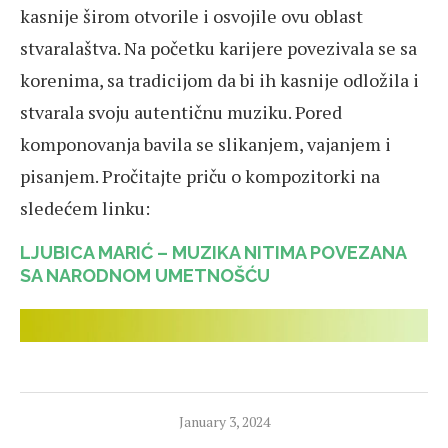
kasnije širom otvorile i osvojile ovu oblast
stvaralaštva. Na početku karijere povezivala se sa
korenima, sa tradicijom da bi ih kasnije odložila i
stvarala svoju autentičnu muziku. Pored
komponovanja bavila se slikanjem, vajanjem i
pisanjem. Pročitajte priču o kompozitorki na
sledećem linku:
LJUBICA MARIĆ – MUZIKA NITIMA POVEZANA
SA NARODNOM UMETNOŠĆU
January 3, 2024