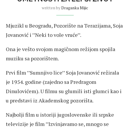
written by
Draganka Mijic
Mjuzikl u Beogradu, Pozorište na Terazijama, Soja
Jovanović i ’’Neki to vole vruće’’.
Ona je vešto svojom magičnom režijom spojila
muziku sa pozorištem.
Prvi film ’’Sumnjivo lice’’ Soja Jovanović režirala
je 1954. godine (zajedno sa Predragom
Dinulovićem). U filmu su glumili isti glumci kao i
u predstavi iz Akademskog pozorišta.
Najbolji film u istoriji jugoslovenske ili srpske
televizije je film ’’Izvinjavamo se, mnogo se