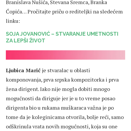
Branislava Nušića, Stevana Sremca, Branka
Ćopića… Pročitajte priču o rediteljki na sledećem
linku:
SOJA JOVANOVIĆ – STVARANJE UMETNOSTI
ZA LEPŠI ŽIVOT
Ljubica Marić
je stvaralac u oblasti
komponovanja, prva srpska kompozitorka i prva
žena dirigent. Iako nije mogla dobiti mnogo
mogućnosti da diriguje jer je u to vreme posao
dirigenta bio u rukama muškaraca važna je po
tome da je koleginicama otvorila, bolje reći, samo
odškrinula vrata novih mogućnosti, koja su one