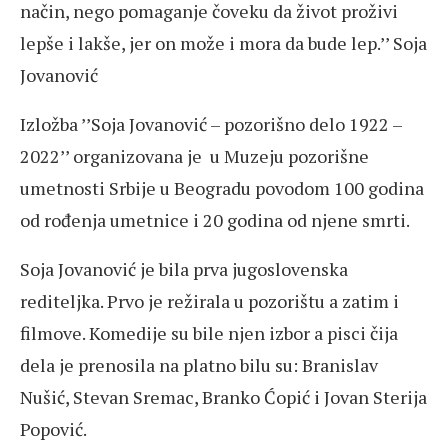
način, nego pomaganje čoveku da život proživi
lepše i lakše, jer on može i mora da bude lep.’’ Soja
Jovanović
Izložba ’’Soja Jovanović – pozorišno delo 1922 –
2022’’ organizovana je u Muzeju pozorišne
umetnosti Srbije u Beogradu povodom 100 godina
od rođenja umetnice i 20 godina od njene smrti.
Soja Jovanović je bila prva jugoslovenska
rediteljka. Prvo je režirala u pozorištu a zatim i
filmove. Komedije su bile njen izbor a pisci čija
dela je prenosila na platno bilu su: Branislav
Nušić, Stevan Sremac, Branko Ćopić i Jovan Sterija
Popović.