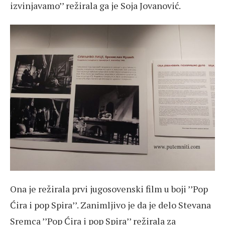
izvinjavamo’’ režirala ga je Soja Jovanović.
Ona je režirala prvi jugosovenski film u boji ’’Pop
Ćira i pop Spira’’. Zanimljivo je da je delo Stevana
Sremca ’’Pop Ćira i pop Spira’’ režirala za