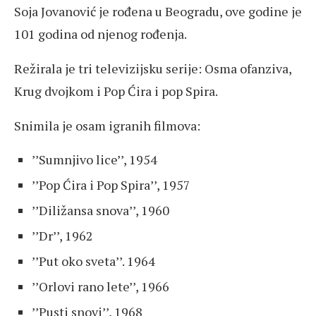
Soja Jovanović je rođena u Beogradu, ove godine je
101 godina od njenog rođenja.
Režirala je tri televizijsku serije: Osma ofanziva,
Krug dvojkom i Pop Ćira i pop Spira.
Snimila je osam igranih filmova:
’’Sumnjivo lice’’, 1954
’’Pop Ćira i Pop Spira’’, 1957
’’Diližansa snova’’, 1960
’’Dr’’, 1962
’’Put oko sveta’’. 1964
’’Orlovi rano lete’’, 1966
’’Pusti snovi’’, 1968