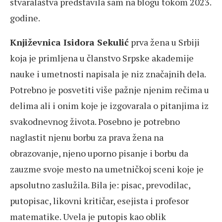
stvaralaštva predstavila sam na blogu tokom 2023.
godine.
Književnica Isidora Sekulić
prva žena u Srbiji
koja je primljena u članstvo Srpske akademije
nauke i umetnosti napisala je niz značajnih dela.
Potrebno je posvetiti više pažnje njenim rečima u
delima ali i onim koje je izgovarala o pitanjima iz
svakodnevnog života. Posebno je potrebno
naglastit njenu borbu za prava žena na
obrazovanje, njeno uporno pisanje i borbu da
zauzme svoje mesto na umetničkoj sceni koje je
apsolutno zaslužila. Bila je: pisac, prevodilac,
putopisac, likovni kritičar, esejista i profesor
matematike. Uvela je putopis kao oblik