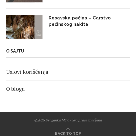
Resavska pećina – Carstvo
pećinskog nakita
O SAJTU
Uslovi korišćenja
O blogu
©2026 Draganka Mijić - Sva prava zadržana
BACK TO TOP