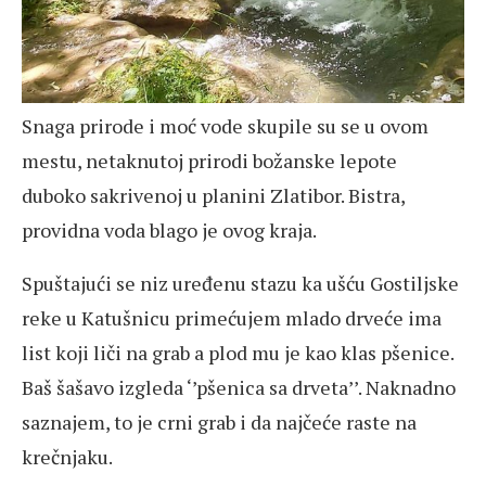
Snaga prirode i moć vode skupile su se u ovom
mestu, netaknutoj prirodi božanske lepote
duboko sakrivenoj u planini Zlatibor. Bistra,
providna voda blago je ovog kraja.
Spuštajući se niz uređenu stazu ka ušću Gostiljske
reke u Katušnicu primećujem mlado drveće ima
list koji liči na grab a plod mu je kao klas pšenice.
Baš šašavo izgleda ‘’pšenica sa drveta’’. Naknadno
saznajem, to je crni grab i da najčeće raste na
krečnjaku.