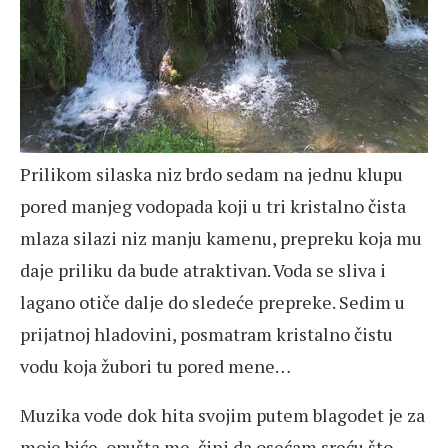
Prilikom silaska niz brdo sedam na jednu klupu
pored manjeg vodopada koji u tri kristalno čista
mlaza silazi niz manju kamenu, prepreku koja mu
daje priliku da bude atraktivan. Voda se sliva i
lagano otiče dalje do sledeće prepreke. Sedim u
prijatnoj hladovini, posmatram kristalno čistu
vodu koja žubori tu pored mene…
Muzika vode dok hita svojim putem blagodet je za
moje biće, opušta me, čini da osećam sreću što