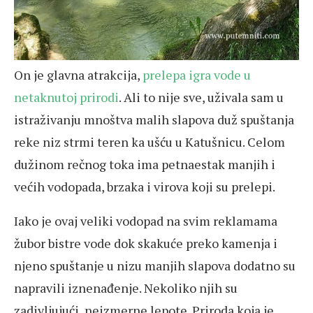
On je glavna atrakcija,
prelepa igra vode u
netaknutoj prirodi
. Ali to nije sve, uživala sam u
istraživanju mnoštva malih slapova duž spuštanja
reke niz strmi teren ka ušću u Katušnicu. Celom
dužinom rečnog toka ima petnaestak manjih i
većih vodopada, brzaka i virova koji su prelepi.
Iako je ovaj veliki vodopad na svim reklamama
žubor bistre vode dok skakuće preko kamenja i
njeno spuštanje u nizu manjih slapova dodatno su
napravili iznenađenje. Nekoliko njih su
zadivljujući, neizmerne lepote. Priroda koja je