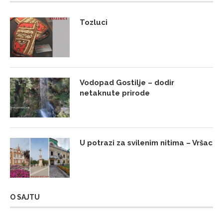
Tozluci
Vodopad Gostilje – dodir
netaknute prirode
U potrazi za svilenim nitima – Vršac
O SAJTU