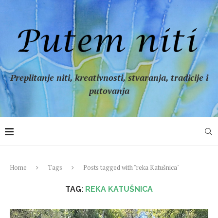
Preplitanje niti, kreativnosti, stvaranja, tradicije i
putovanja
Home
Tags
Posts tagged with "reka Katušnica"
TAG:
REKA KATUŠNICA