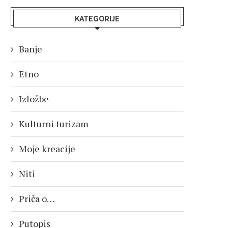
KATEGORIJE
Banje
Etno
Izložbe
Kulturni turizam
Moje kreacije
Niti
Priča o…
Putopis