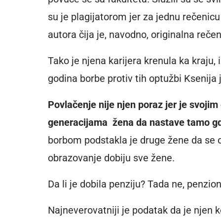
su je plagijatorom jer za jednu rečenicu
autora čija je, navodno, originalna rečen
Tako je njena karijera krenula ka kraju
godina borbe protiv tih optužbi Ksenija j
Povlačenje nije njen poraz jer je svoji
generacijama žena da nastave tamo gde
borbom podstakla je druge žene da se o
obrazovanje dobiju sve žene.
Da li je dobila penziju? Tada ne, penzi
Najneverovatniji je podatak da je njen 