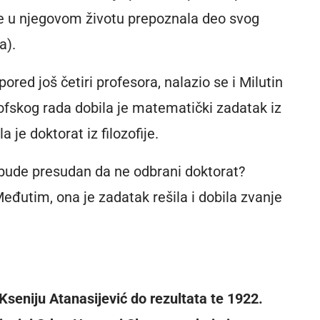
 je u njegovom životu prepoznala deo svog
a).
ored još četiri profesora, nalazio se i Milutin
ofskog rada dobila je matematički zadatak iz
 je doktorat iz filozofije.
a bude presudan da ne odbrani doktorat?
Međutim, ona je zadatak rešila i dobila zvanje
u Kseniju Atanasijević do rezultata te 1922.