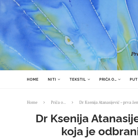
Pre
HOME
NITI
TEKSTIL
PRIČA O…
PUT
Home
Priča o...
Dr Ksenija Atanasijević – prva žen
Dr Ksenija Atanasije
koja je odbran