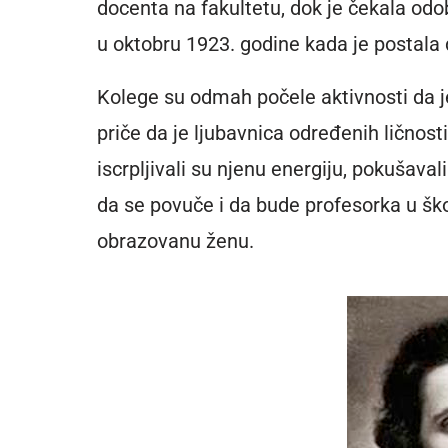
docenta na fakultetu, dok je čekala odob
u oktobru 1923. godine kada je postala
Kolege su odmah počele aktivnosti da je 
priče da je ljubavnica određenih lično
iscrpljivali su njenu energiju, pokušava
da se povuče i da bude profesorka u škol
obrazovanu ženu.