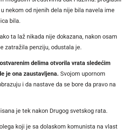
 u nekom od njenih dela nije bila navela ime
ica bila.
, iako ta laž nikada nije dokazana, nakon osam
e zatražila penziju, odustala je.
m ostvarenim delima otvorila vrata sledećim
 je ona zaustavljena.
Svojom upornom
brazuju i da nastave da se bore da pravo na
onisana je tek nakon Drugog svetskog rata.
kolega koji je sa dolaskom komunista na vlast