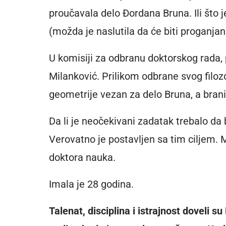
proučavala delo Đordana Bruna. Ili što
(možda je naslutila da će biti proganjan
U komisiji za odbranu doktorskog rada, p
Milanković. Prilikom odbrane svog filoz
geometrije vezan za delo Bruna, a branila
Da li je neočekivani zadatak trebalo d
Verovatno je postavljen sa tim ciljem. 
doktora nauka.
Imala je 28 godina.
Talenat, disciplina i istrajnost doveli s