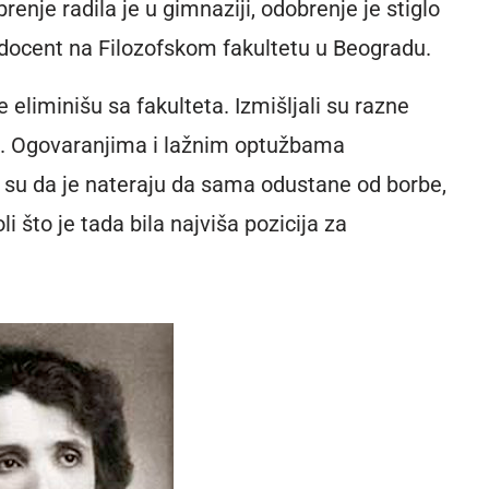
renje radila je u gimnaziji, odobrenje je stiglo
 docent na Filozofskom fakultetu u Beogradu.
eliminišu sa fakulteta. Izmišljali su razne
sti. Ogovaranjima i lažnim optužbama
li su da je nateraju da sama odustane od borbe,
i što je tada bila najviša pozicija za