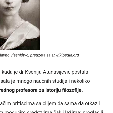
e javno vlasništvo, preuzeta sa sr.wikipedia.org
kada je dr Ksenija Atanasijević postala
isala je mnogo naučnih studija i nekoliko
dnog profesora za istoriju filozofije.
jačim pritiscima sa ciljem da sama da otkaz i
vim mogućim sredstvima čak i lažima: proglasili