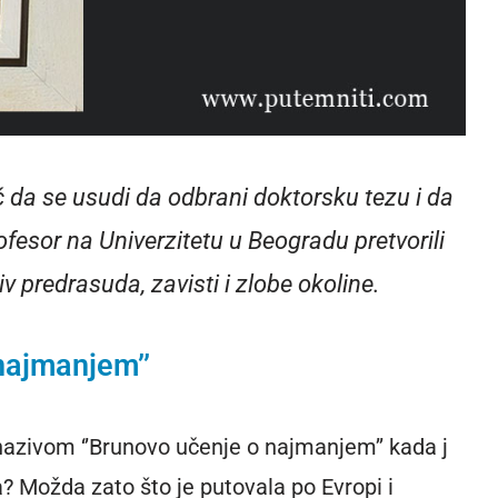
ć da se usudi da odbrani doktorsku tezu i da
fesor na Univerzitetu u Beogradu pretvorili
iv predrasuda, zavisti i zlobe okoline.
najmanjem’’
nazivom ‘’Brunovo učenje o najmanjem’’ kada j
ma? Možda zato što je putovala po Evropi i