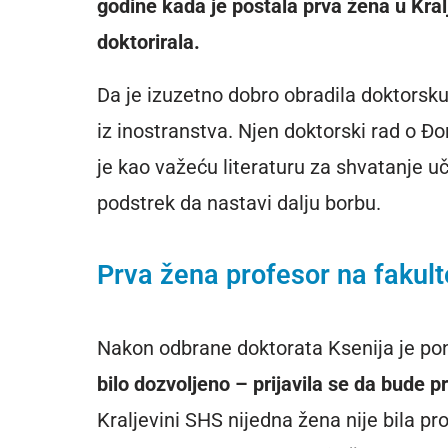
godine kada je postala prva žena u Kralj
doktorirala.
Da je izuzetno dobro obradila doktorsku
iz inostranstva. Njen doktorski rad o Đ
je kao važeću literaturu za shvatanje uče
podstrek da nastavi dalju borbu.
Prva žena profesor na fakulte
Nakon odbrane doktorata Ksenija je p
bilo dozvoljeno
– prijavila se da bude p
Kraljevini SHS nijedna žena nije bila pr