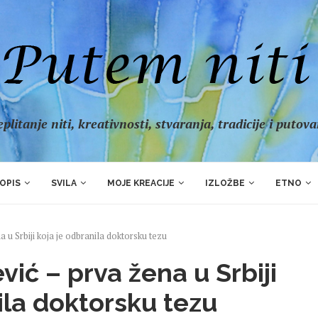
plitanje niti, kreativnosti, stvaranja, tradicije i putov
OPIS
SVILA
MOJE KREACIJE
IZLOŽBE
ETNO
a u Srbiji koja je odbranila doktorsku tezu
vić – prva žena u Srbiji
ila doktorsku tezu