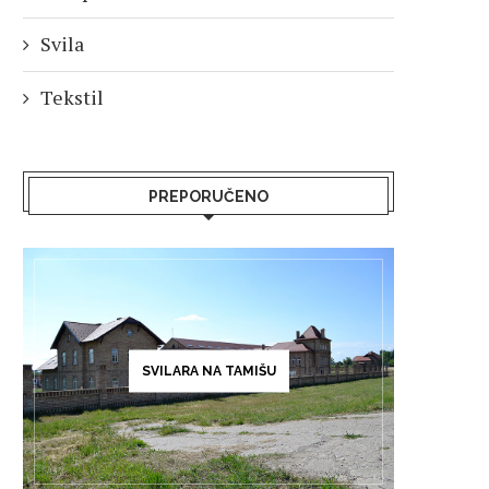
Svila
Tekstil
PREPORUČENO
SVILARA NA TAMIŠU