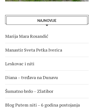
NAJNOVIJE
Marija Mara Rosandić
Manastir Sveta Petka Iverica
Leskovac i niti
Diana – tvrđava na Dunavu
Šumatno brdo – Zlatibor
Blog Putem niti – 6 godina postojanja