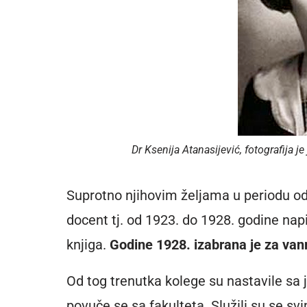
Dr Ksenija Atanasijević, fotografija j
Suprotno njihovim željama u periodu od 
docent tj. od 1923. do 1928. godine nap
knjiga.
Godine 1928. izabrana je za vanre
Od tog trenutka kolege su nastavile sa 
povuče se sa fakulteta. Služili su se s