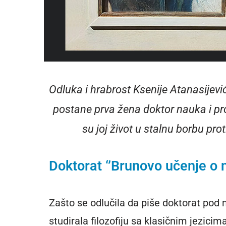
Odluka i hrabrost Ksenije Atanasijevi
postane prva žena doktor nauka i pro
su joj život u stalnu borbu prot
Doktorat ‘’Brunovo učenje o 
Zašto se odlučila da piše doktorat pod 
studirala filozofiju sa klasičnim jezici