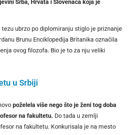
evini Srba, Hrvata i Slovenaca koja je
 tezu ubrzo po diplomiranju stiglo je priznanje
ordanu Brunu Enciklopedija Britanika označila
nja ovog filozofa. Bio je to za nju veliki
tu u Srbiji
onovo
poželela više nego što je ženi tog doba
rofesor na fakultetu.
Do tada u zemlji
ofesor na fakultetu. Konkurisala je na mesto