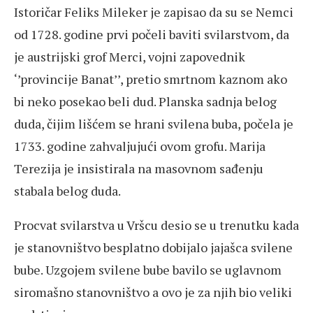
Istoričar Feliks Mileker je zapisao da su se Nemci
od 1728. godine prvi počeli baviti svilarstvom, da
je austrijski grof Merci, vojni zapovednik
‘’provincije Banat’’, pretio smrtnom kaznom ako
bi neko posekao beli dud. Planska sadnja belog
duda, čijim lišćem se hrani svilena buba, počela je
1733. godine zahvaljujući ovom grofu. Marija
Terezija je insistirala na masovnom sađenju
stabala belog duda.
Procvat svilarstva u Vršcu desio se u trenutku kada
je stanovništvo besplatno dobijalo jajašca svilene
bube. Uzgojem svilene bube bavilo se uglavnom
siromašno stanovništvo a ovo je za njih bio veliki