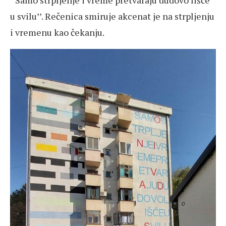
‘’Samo strpljenje i vreme pretvaraju dudovo lišće
u svilu’’. Rečenica smiruje akcenat je na strpljenju
i vremenu kao čekanju.