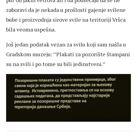
put od jakih vetrova ali i da podsećaju da se ne
zaboravi da je nekada u prošlosti gajenje svilene
bube i proizvodnja sirove svile na teritoriji Vršca
bila veoma uspešna.
Još jedan podatak vezan za svilu koji sam našla u
Gradskom muzeju: ’’Plakati za pozorište štampani
su na svili i po tome su bili jedinstveni.’’