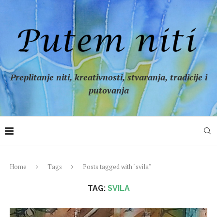
Preplitanje niti, kreativnosti, stvaranja, tradicije i
putovanja
Home
Tags
Posts tagged with "svila"
TAG:
SVILA