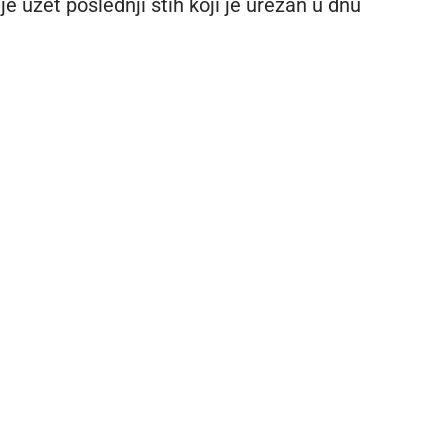
e uzet poslednji stih koji je urezan u dnu