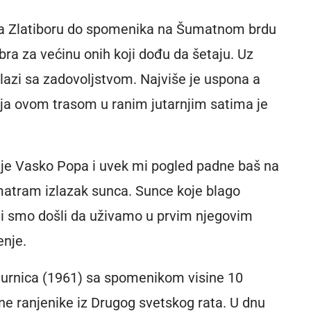
 na Zlatiboru do spomenika na Šumatnom brdu
obra za većinu onih koji dođu da šetaju. Uz
lazi sa zadovoljstvom. Najviše je uspona a
tnja ovom trasom u ranim jutarnjim satima je
 je Vasko Popa i uvek mi pogled padne baš na
smatram izlazak sunca. Sunce koje blago
oji smo došli da uživamo u prvim njegovim
enje.
urnica (1961) sa spomenikom visine 10
ane ranjenike iz Drugog svetskog rata. U dnu