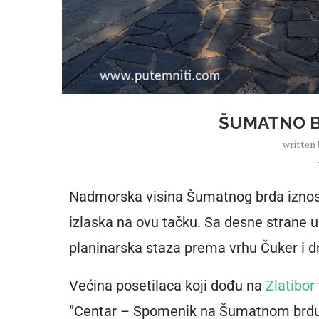
ŠUMATNO B
written
Nadmorska visina Šumatnog brda iznosi
izlaska na ovu tačku. Sa desne strane 
planinarska staza prema vrhu Čuker i d
Većina posetilaca koji dođu na
Zlatibor
‘’Centar – Spomenik na Šumatnom brdu’’ 