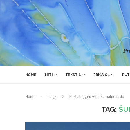
Pre
HOME
NITI
TEKSTIL
PRIČA O…
PUT
Home
Tags
Posts tagged with "Šumatno brdo"
TAG:
ŠU