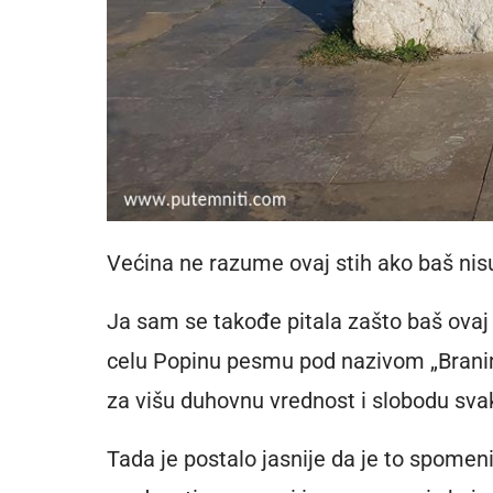
Većina ne razume ovaj stih ako baš ni
Ja sam se takođe pitala zašto baš ovaj
celu Popinu pesmu pod nazivom „Branim“
za višu duhovnu vrednost i slobodu sva
Tada je postalo jasnije da je to spomeni