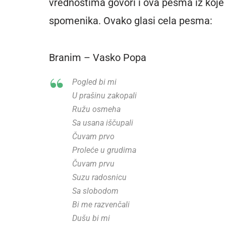
vrednostima govori i ova pesma iz koje j
spomenika. Ovako glasi cela pesma:
Branim – Vasko Popa
Pogled bi mi
U prašinu zakopali
Ružu osmeha
Sa usana iščupali
Čuvam prvo
Proleće u grudima
Čuvam prvu
Suzu radosnicu
Sa slobodom
Bi me razvenčali
Dušu bi mi