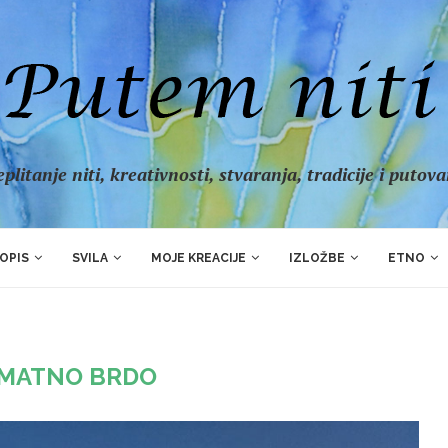
plitanje niti, kreativnosti, stvaranja, tradicije i putov
OPIS
SVILA
MOJE KREACIJE
IZLOŽBE
ETNO
MATNO BRDO