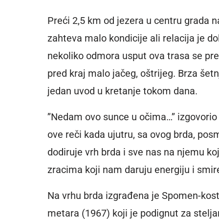
Preći 2,5 km od jezera u centru grada
zahteva malo kondicije ali relacija je d
nekoliko odmora usput ova trasa se pre
pred kraj malo jačeg, oštrijeg. Brza še
jedan uvod u kretanje tokom dana.
’’Nedam ovo sunce u očima…’’ izgovorio
ove reči kada ujutru, sa ovog brda, po
dodiruje vrh brda i sve nas na njemu k
zracima koji nam daruju energiju i smir
Na vrhu brda izgrađena je Spomen-kost
metara (1967) koji je podignut za stelj