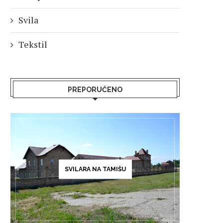
Svila
Tekstil
PREPORUČENO
SVILARA NA TAMIŠU