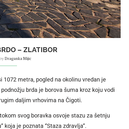
RDO – ZLATIBOR
 by
Draganka Mijic
 1072 metra, pogled na okolinu vredan je
u podnožju brda je borova šuma kroz koju vodi
rugim daljim vrhovima na Čigoti.
tokom svog boravka osvoje stazu za šetnju
koja je poznata ‘’Staza zdravlja’’.