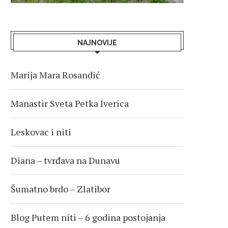
NAJNOVIJE
Marija Mara Rosandić
Manastir Sveta Petka Iverica
Leskovac i niti
Diana – tvrđava na Dunavu
Šumatno brdo – Zlatibor
Blog Putem niti – 6 godina postojanja