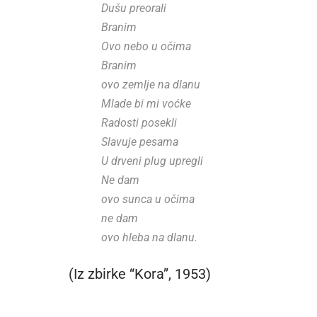
Dušu preorali
Branim
Ovo nebo u očima
Branim
ovo zemlje na dlanu
Mlade bi mi voćke
Radosti posekli
Slavuje pesama
U drveni plug upregli
Ne dam
ovo sunca u očima
ne dam
ovo hleba na dlanu.
(Iz zbirke “Kora”, 1953)