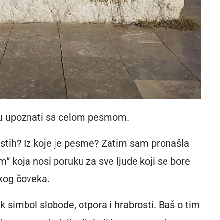
su upoznati sa celom pesmom.
 stih? Iz koje je pesme? Zatim sam pronašla
 koja nosi poruku za sve ljude koji se bore
kog čoveka.
k simbol slobode, otpora i hrabrosti. Baš o tim