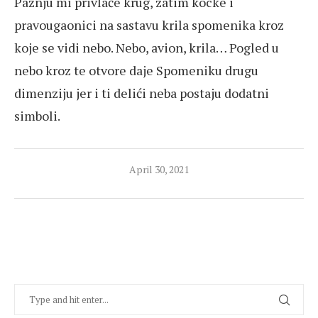
Pažnju mi privlače krug, zatim kocke i
pravougaonici na sastavu krila spomenika kroz
koje se vidi nebo. Nebo, avion, krila… Pogled u
nebo kroz te otvore daje Spomeniku drugu
dimenziju jer i ti delići neba postaju dodatni
simboli.
April 30, 2021