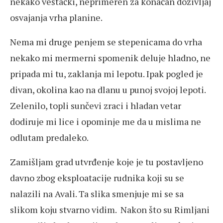
nekako veštački, neprimeren za konačan doživljaj
osvajanja vrha planine.
Nema mi druge penjem se stepenicama do vrha
nekako mi mermerni spomenik deluje hladno, ne
pripada mi tu, zaklanja mi lepotu. Ipak pogled je
divan, okolina kao na dlanu u punoj svojoj lepoti.
Zelenilo, topli sunčevi zraci i hladan vetar
dodiruje mi lice i opominje me da u mislima ne
odlutam predaleko.
Zamišljam grad utvrđenje koje je tu postavljeno
davno zbog eksploatacije rudnika koji su se
nalazili na Avali. Ta slika smenjuje mi se sa
slikom koju stvarno vidim. Nakon što su Rimljani