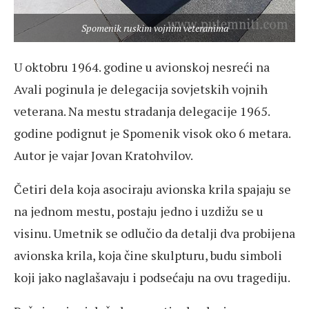
Spomenik ruskim vojnim veteranima
U oktobru 1964. godine u avionskoj nesreći na
Avali poginula je delegacija sovjetskih vojnih
veterana. Na mestu stradanja delegacije 1965.
godine podignut je Spomenik visok oko 6 metara.
Autor je vajar Jovan Kratohvilov.
Četiri dela koja asociraju avionska krila spajaju se
na jednom mestu, postaju jedno i uzdižu se u
visinu. Umetnik se odlučio da detalji dva probijena
avionska krila, koja čine skulpturu, budu simboli
koji jako naglašavaju i podsećaju na ovu tragediju.