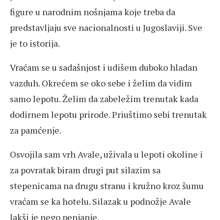
figure u narodnim nošnjama koje treba da
predstavljaju sve nacionalnosti u Jugoslaviji. Sve
je to istorija.
Vraćam se u sadašnjost i udišem duboko hladan
vazduh. Okrećem se oko sebe i želim da vidim
samo lepotu. Želim da zabeležim trenutak kada
dodirnem lepotu prirode. Priuštimo sebi trenutak
za pamćenje.
Osvojila sam vrh Avale, uživala u lepoti okoline i
za povratak biram drugi put silazim sa
stepenicama na drugu stranu i kružno kroz šumu
vraćam se ka hotelu. Silazak u podnožje Avale
lakši je nego penjanje.