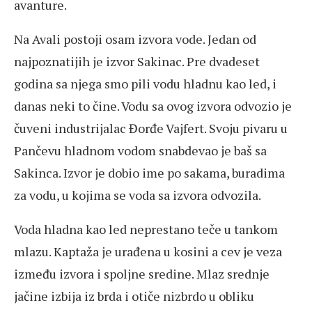
avanture.
Na Avali postoji osam izvora vode. Jedan od
najpoznatijih je izvor Sakinac. Pre dvadeset
godina sa njega smo pili vodu hladnu kao led, i
danas neki to čine. Vodu sa ovog izvora odvozio je
čuveni industrijalac Đorđe Vajfert. Svoju pivaru u
Pančevu hladnom vodom snabdevao je baš sa
Sakinca. Izvor je dobio ime po sakama, buradima
za vodu, u kojima se voda sa izvora odvozila.
Voda hladna kao led neprestano teče u tankom
mlazu. Kaptaža je urađena u kosini a cev je veza
između izvora i spoljne sredine. Mlaz srednje
jačine izbija iz brda i otiče nizbrdo u obliku