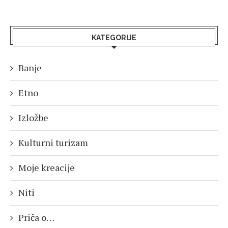
KATEGORIJE
Banje
Etno
Izložbe
Kulturni turizam
Moje kreacije
Niti
Priča o…