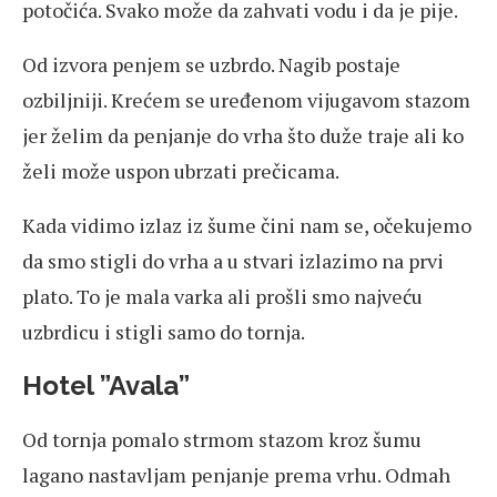
potočića. Svako može da zahvati vodu i da je pije.
Od izvora penjem se uzbrdo. Nagib postaje
ozbiljniji. Krećem se uređenom vijugavom stazom
jer želim da penjanje do vrha što duže traje ali ko
želi može uspon ubrzati prečicama.
Kada vidimo izlaz iz šume čini nam se, očekujemo
da smo stigli do vrha a u stvari izlazimo na prvi
plato. To je mala varka ali prošli smo najveću
uzbrdicu i stigli samo do tornja.
Hotel ”Avala”
Od tornja pomalo strmom stazom kroz šumu
lagano nastavljam penjanje prema vrhu. Odmah