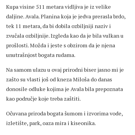
Kupa visine 511 metara vidljiva je iz velike
daljine. Avala. Planina koja je jedva prerasla brdo,
tek 11 metara, da bi dobila ozbiljniji naziv i
zvučala ozbiljnije. Izgleda kao da je bila vulkan u
prošlosti. Možda i jeste s obzirom da je njena
unutrašnjost bogata rudama.
Na samom ulazu u ovaj prirodni biser jasno mi je
zašto su vlasti još od kneza Miloša do danas
donosile odluke kojima je Avala bila prepoznata
kao područje koje treba zaštiti.
Očuvana priroda bogata šumom i izvorima vode,
izletište, park, oaza mira i kiseonika.