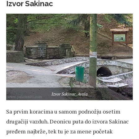
Izvor Sakinac
Izvor Sakinac, Avala
Sa prvim koracima u samom podnožju osetim
drugačiji vazduh. Deonicu puta do izvora Sakinac
pređem najbrže, tek tu je za mene početak