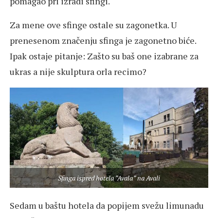
pomagao pri izradi sfingi.
Za mene ove sfinge ostale su zagonetka. U
prenesenom značenju sfinga je zagonetno biće.
Ipak ostaje pitanje: Zašto su baš one izabrane za
ukras a nije skulptura orla recimo?
Sfinga ispred hotela ”Avala” na Avali
Sedam u baštu hotela da popijem svežu limunadu