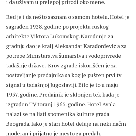
i da uživam u prelepoj prirodi oko mene.
Red je i da nešto saznam o samom hotelu. Hotel je
sagrađen 1928. godine po projektu ruskog
arhitekte Viktora Lukomskog. Naređenje za
gradnju dao je kralj Aleksandar Karađorđević a za
potrebe Ministarstva šumarstva i vodoprivrede
tadašnje države. Krov zgrade iskorišćen je za
postavljanje predajnika sa kog je pušten prvi tv
signal u tadašnjoj Jugoslaviji. Bilo je to u maju
1957. godine. Predajnik je sklonjen tek kada je
izgrađen TV toranj 1965. godine. Hotel Avala
nalazi se na listi spomenika kulture grada
Beograda. Iako je stari hotel deluje na neki način
moderan i prijatno je mesto za predah.