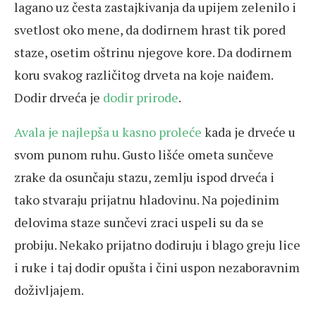
lagano uz česta zastajkivanja da upijem zelenilo i
svetlost oko mene, da dodirnem hrast tik pored
staze, osetim oštrinu njegove kore. Da dodirnem
koru svakog različitog drveta na koje naiđem.
Dodir drveća je
dodir prirode
.
Avala je najlepša u kasno proleće
kada je drveće u
svom punom ruhu. Gusto lišće ometa sunčeve
zrake da osunčaju stazu, zemlju ispod drveća i
tako stvaraju prijatnu hladovinu. Na pojedinim
delovima staze sunčevi zraci uspeli su da se
probiju. Nekako prijatno dodiruju i blago greju lice
i ruke i taj dodir opušta i čini uspon nezaboravnim
doživljajem.