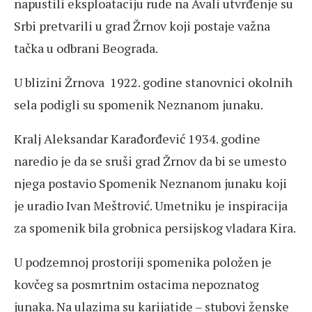
napustili eksploataciju rude na Avali utvrđenje su
Srbi pretvarili u grad Žrnov koji postaje važna
tačka u odbrani Beograda.
U blizini Žrnova 1922. godine stanovnici okolnih
sela podigli su spomenik Neznanom junaku.
Kralj Aleksandar Karađorđević 1934. godine
naredio je da se sruši grad Žrnov da bi se umesto
njega postavio Spomenik Neznanom junaku koji
je uradio Ivan Meštrović. Umetniku je inspiracija
za spomenik bila grobnica persijskog vladara Kira.
U podzemnoj prostoriji spomenika položen je
kovčeg sa posmrtnim ostacima nepoznatog
junaka. Na ulazima su karijatide – stubovi ženske