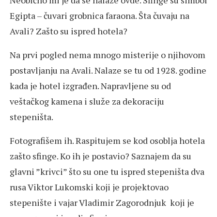
Neobično mi je da se nalaze ovde. Sfinge su simbol
Egipta – čuvari grobnica faraona. Šta čuvaju na
Avali? Zašto su ispred hotela?
Na prvi pogled nema mnogo misterije o njihovom
postavljanju na Avali. Nalaze se tu od 1928. godine
kada je hotel izgrađen. Napravljene su od
veštačkog kamena i služe za dekoraciju
stepeništa.
Fotografišem ih. Raspitujem se kod osoblja hotela
zašto sfinge. Ko ih je postavio? Saznajem da su
glavni ”krivci” što su one tu ispred stepeništa dva
rusa Viktor Lukomski koji je projektovao
stepenište i vajar Vladimir Zagorodnjuk koji je