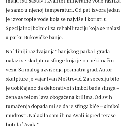
imaju isti sastav i kvalitet mineralne vode razlika
je samo u njenoj temperaturi. Od pet izvora jedan
je izvor tople vode koja se najviše i koristi u
Specijalnoj bolnici za rehabilitaciju koja se nalazi
u parku Bukovičke banje.
Na ‘’liniji razdvajanja’’ banjskog parka i grada
nalazi se skulptura sfinge koja je na neki način
veza. Sa malog uzvišenja posmatra grad. Autor
skulpture je vajar Ivan Meštrović. Za secesiju bilo
je uobičajeno da dekorativni simbol bude sfinga –
žena sa telom lava obogaćena krilima. Od svih
tumačenja dopada mi se da je sfinga biće – simbol
mudrosti. Nalazila sam ih na Avali ispred terase
hotela ‘’Avala’’.