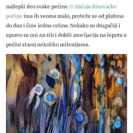
najlepši deo svake pećine.
U slučaju Risovačke
pećine
ima ih veoma malo, protežu se od plafona
do dna i čine jednu celinu. Nekako su drugačiji i
upravo su oni na slici dobili asocijaciju na lepotu u
pećini staroj nekoliko milenijuma.