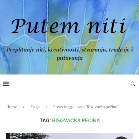
Preplitanje niti, kreativnosti, stvaranja, tradicije i
putovanja
Home
Tags
Posts tagged with "Risovačka pećina"
TAG:
RISOVAČKA PEĆINA