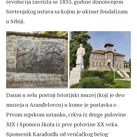
revolucija završila se 1835. godine donošenjem
Sretenjskog ustava sa kojim je ukinut feudalizam
u Srbiji.
Danas u selu postoji Istorijski muzej (koji je deo
muzeja u Aranđelovcu) u kome je postavka o
Prvom srpskom ustanku, crkva iz druge polovine
XIX i Spomen škola iz prve polovine XX veka.
Spomenik Karađorđu od venčačkog belog