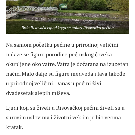
Brdo Risovača ispod koga se nalazi Risovačka pećina
Na samom početku pećine u prirodnoj veličini
nalaze se figure porodice pećinskog čoveka
okupljene oko vatre. Vatra je dočarana na izuzetan
način. Malo dalje su figure medveda i lava takođe
u prirodnoj veličini. Danas u pećini živi
dvadesetak slepih miševa.
Ljudi koji su živeli u Risovačkoj pećini živeli su u
surovim uslovima i životni vek im je bio veoma
kratak.