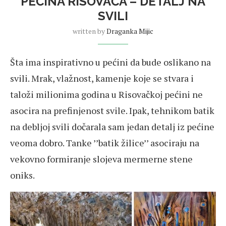
PEĆINA RISOVAČA – DETALJ NA
SVILI
written by
Draganka Mijic
Šta ima inspirativno u pećini da bude oslikano na
svili. Mrak, vlažnost, kamenje koje se stvara i
taloži milionima godina u Risovačkoj pećini ne
asocira na prefinjenost svile. Ipak, tehnikom batik
na debljoj svili dočarala sam jedan detalj iz pećine
veoma dobro. Tanke ’’batik žilice’’ asociraju na
vekovno formiranje slojeva mermerne stene
oniks.