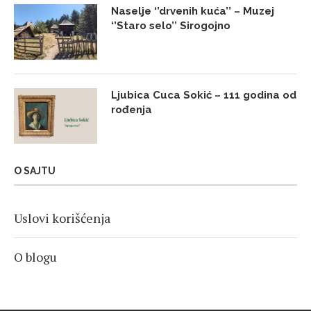
Naselje ‘’drvenih kuća’’ – Muzej
‘’Staro selo’’ Sirogojno
Ljubica Cuca Sokić – 111 godina od
rođenja
O SAJTU
Uslovi korišćenja
O blogu