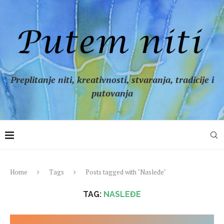
Preplitanje niti, kreativnosti, stvaranja, tradicije i
putovanja
Home
Tags
Posts tagged with "Nasleđe"
TAG:
NASLEĐE