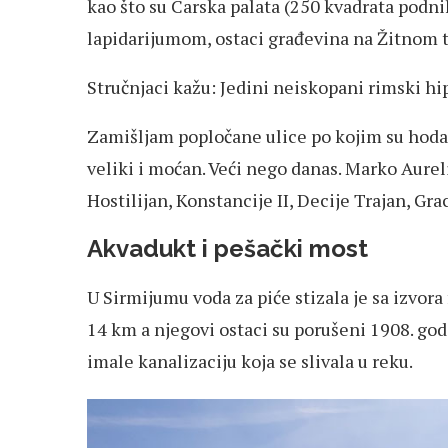
kao što su Carska palata (250 kvadrata podni
lapidarijumom, ostaci građevina na Žitnom
Stručnjaci kažu: Jedini neiskopani rimski h
Zamišljam popločane ulice po kojim su hodal
veliki i moćan. Veći nego danas. Marko Aurel
Hostilijan, Konstancije II, Decije Trajan, Gr
Akvadukt i pešački most
U Sirmijumu voda za piće stizala je sa izvor
14 km a njegovi ostaci su porušeni 1908. godi
imale kanalizaciju koja se slivala u reku.