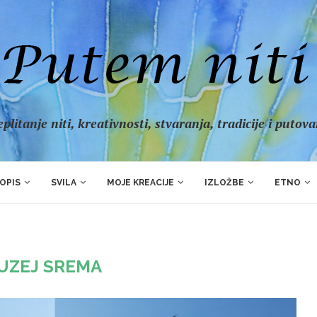
plitanje niti, kreativnosti, stvaranja, tradicije i putov
OPIS
SVILA
MOJE KREACIJE
IZLOŽBE
ETNO
UZEJ SREMA