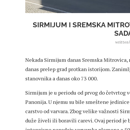
SIRMIJUM I SREMSKA MITRO
SAD
written
Nekada Sirmijum danas Sremska Mitrovica, n
danas prelep grad protkan istorijom. Zaniml
stanovnika a danas oko 73 000.
Sirmijum je u periodu od prvog do četvrtog 
Panonija. U njemu su bile smeštene jedinice
carstvo od varvara. Zbog velike važnosti Si
duže živeli ili boravili carevi. Ovaj period j
intenzivno napadaju varvarska plemena a 505