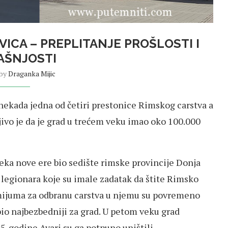
VICA – PREPLITANJE PROŠLOSTI I
AŠNJOSTI
 by
Draganka Mijic
ekada jedna od četiri prestonice Rimskog carstva a
jivo je da je grad u trećem veku imao oko 100.000
veka nove ere bio sedište rimske provincije Donja
 legionara koje su imale zadatak da štite Rimsko
rmijuma za odbranu carstva u njemu su povremeno
e bio najbezbedniji za grad. U petom veku grad
. godine Avari su ga potpuno uništili.