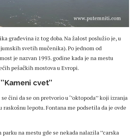
a građevina iz tog doba. Na žalost poslužio je, u
mijumskih svetih mučenika). Po jednom od
most je nazvan 1993. godine kada je na mestu
ećih pešačkih mostova u Evropi.
’’Kameni cvet’’
e čini da se on pretvorio u ‘’oktopoda’’ koji izranja
 raskošnu lepotu. Fontana me podsetila da je ovde
m parku na mestu gde se nekada nalazila ’’carska