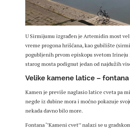
U Sirmijumu izgrađen je Artemidin most velik
vreme progona hrišćana, kao gubilište (sir
pogubljenih prvom episkopu svetom Irineju 
starog mosta podignut jedan od najdužih vis
Velike kamene latice – fontana 
Kamen je previše naglasio latice cveta pa mi s
negde iz dubine mora i moćno pokazuje svoju
nekada davno bilo more.
Fontana ‘’Kameni cvet’’ nalazi se u gradsko