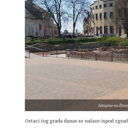
Iskopine na Žitno
Ostaci tog grada danas se nalaze ispod zgra