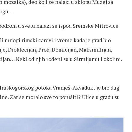
h mozaika), deo koji se nalazi u sklopu Muzej sa
 trgu…
ipodrom u svetu nalazi se ispod Sremske Mitrovice.
i mnogi rimski carevi i vreme kada je grad bio
ije, Dioklecijan, Prob, Domicijan, Maksimilijan,
acijan… Neki od njih rođeni su u Sirmijumu i okolini.
a fruškogorskog potoka Vranješ. Akvadukt je bio dug
ne. Zar se moralo sve to porušiti? Ulice u gradu su