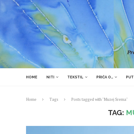
Pre
HOME
NITI
TEKSTIL
PRIČA O…
PUT
Home
Tags
Posts tagged with "Muzej Srema"
TAG:
M