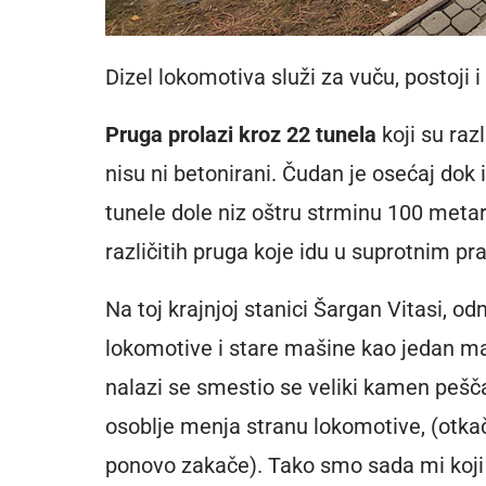
Dizel lokomotiva služi za vuču, postoji 
Pruga prolazi kroz 22 tunela
koji su raz
nisu ni betonirani. Čudan je osećaj dok 
tunele dole niz oštru strminu 100 metara
različitih pruga koje idu u suprotnim pr
Na toj krajnjoj stanici Šargan Vitasi, 
lokomotive i stare mašine kao jedan ma
nalazi se smestio se veliki kamen pešča
osoblje menja stranu lokomotive, (otka
ponovo zakače). Tako smo sada mi koji 