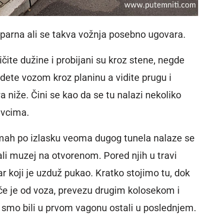
i parna ali se takva vožnja posebno ugovara.
ličite dužine i probijani su kroz stene, negde
idete vozom kroz planinu a vidite prugu i
 niže. Čini se kao da se tu nalazi nekoliko
avcima.
odmah po izlasku veoma dugog tunela nalaze se
li muzej na otvorenom. Pored njih u travi
r koji je uzduž pukao. Kratko stojimo tu, dok
če je od voza, prevezu drugim kolosekom i
smo bili u prvom vagonu ostali u poslednjem.