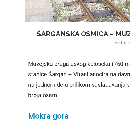
ŠARGANSKA OSMICA – MUZ
written
Muzejska pruga uskog koloseka (760 mm
stanice Šargan – Vitasi asocira na davno
na jednom delu prilikom savladavanja vi
broja osam.
Mokra gora