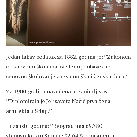
Jedan takav podatak za 1882. godinu je: ’’Zakonom
o osnovnim školama uvedeno je obavezno
osnovno školovanje za svu mušku i žensku decu.’’
Za 1900. godinu navedena je zanimljivost:
’’Diplomirala je Jelisaveta Načić prva žena
arhitekta u Srbiji.’’
Ili za istu godinu: ’’Beograd ima 69.780
stanovnika, a u Srbiji je 92,64% nepismenih