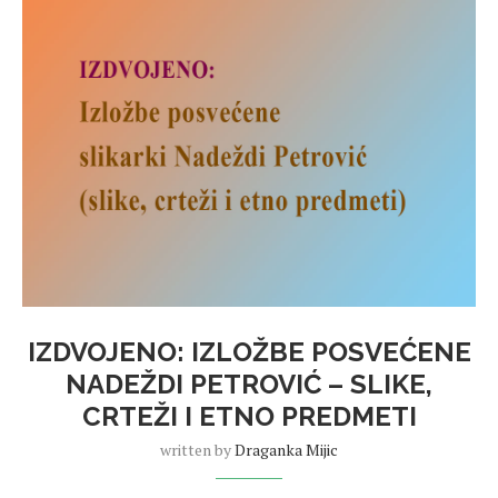
IZDVOJENO: IZLOŽBE POSVEĆENE
NADEŽDI PETROVIĆ – SLIKE,
CRTEŽI I ETNO PREDMETI
written by
Draganka Mijic