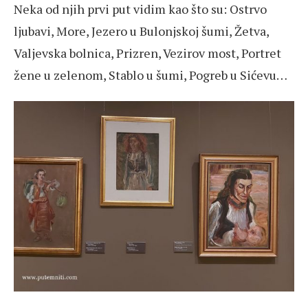
Neka od njih prvi put vidim kao što su: Ostrvo
ljubavi, More, Jezero u Bulonjskoj šumi, Žetva,
Valjevska bolnica, Prizren, Vezirov most, Portret
žene u zelenom, Stablo u šumi, Pogreb u Sićevu…