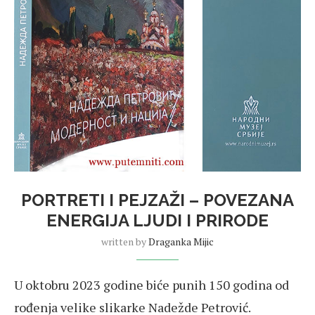
PORTRETI I PEJZAŽI – POVEZANA
ENERGIJA LJUDI I PRIRODE
written by
Draganka Mijic
U oktobru 2023 godine biće punih 150 godina od
rođenja velike slikarke Nadežde Petrović.