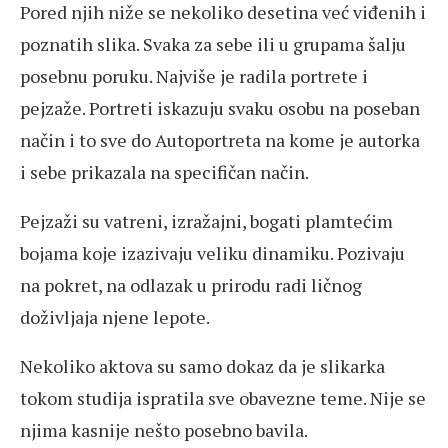
Pored njih niže se nekoliko desetina već viđenih i
poznatih slika. Svaka za sebe ili u grupama šalju
posebnu poruku. Najviše je radila portrete i
pejzaže. Portreti iskazuju svaku osobu na poseban
način i to sve do Autoportreta na kome je autorka
i sebe prikazala na specifičan način.
Pejzaži su vatreni, izražajni, bogati plamtećim
bojama koje izazivaju veliku dinamiku. Pozivaju
na pokret, na odlazak u prirodu radi ličnog
doživljaja njene lepote.
Nekoliko aktova su samo dokaz da je slikarka
tokom studija ispratila sve obavezne teme. Nije se
njima kasnije nešto posebno bavila.