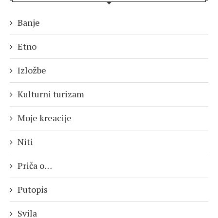
Banje
Etno
Izložbe
Kulturni turizam
Moje kreacije
Niti
Priča o…
Putopis
Svila