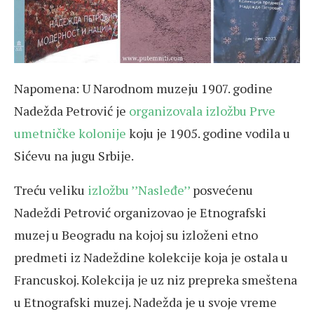
Napomena: U Narodnom muzeju 1907. godine
Nadežda Petrović je
organizovala izložbu Prve
umetničke kolonije
koju je 1905. godine vodila u
Sićevu na jugu Srbije.
Treću veliku
izložbu ’’Nasleđe’’
posvećenu
Nadeždi Petrović organizovao je Etnografski
muzej u Beogradu na kojoj su izloženi etno
predmeti iz Nadeždine kolekcije koja je ostala u
Francuskoj. Kolekcija je uz niz prepreka smeštena
u Etnografski muzej. Nadežda je u svoje vreme