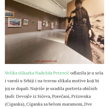
Velika slikarka Nadežda Petrović
odlazila je u sela
i varoši u Srbiji i na terenu slikala motive koji bi
joj se dopali. Najviše je uradila portreta običnih
ljudi: Devojče iz Sićeva, Porečani, Prizrenka
(Ciganka), Ciganka sa belom maramom, Dve