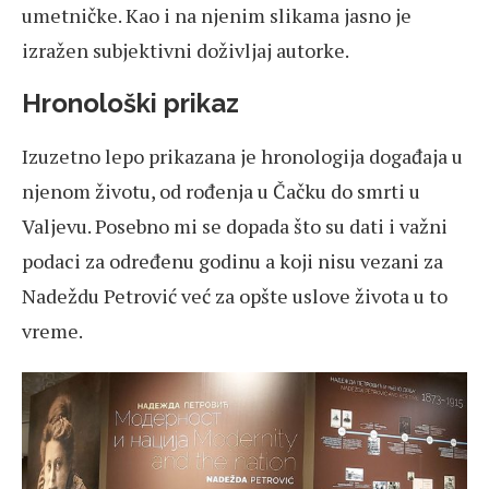
umetničke. Kao i na njenim slikama jasno je
izražen subjektivni doživljaj autorke.
Hronološki prikaz
Izuzetno lepo prikazana je hronologija događaja u
njenom životu, od rođenja u Čačku do smrti u
Valjevu. Posebno mi se dopada što su dati i važni
podaci za određenu godinu a koji nisu vezani za
Nadeždu Petrović već za opšte uslove života u to
vreme.