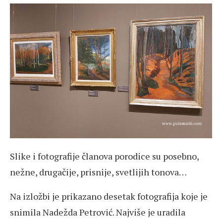
Slike i fotografije članova porodice su posebno,
nežne, drugačije, prisnije, svetlijih tonova…
Na izložbi je prikazano desetak fotografija koje je
snimila Nadežda Petrović. Najviše je uradila