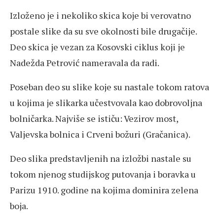
Izloženo je i nekoliko skica koje bi verovatno
postale slike da su sve okolnosti bile drugačije.
Deo skica je vezan za Kosovski ciklus koji je
Nadežda Petrović nameravala da radi.
Poseban deo su slike koje su nastale tokom ratova
u kojima je slikarka učestvovala kao dobrovoljna
bolničarka. Najviše se ističu: Vezirov most,
Valjevska bolnica i Crveni božuri (Gračanica).
Deo slika predstavljenih na izložbi nastale su
tokom njenog studijskog putovanja i boravka u
Parizu 1910. godine na kojima dominira zelena
boja.