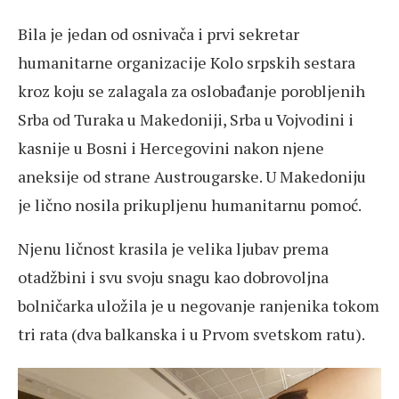
Bila je jedan od osnivača i prvi sekretar
humanitarne organizacije Kolo srpskih sestara
kroz koju se zalagala za oslobađanje porobljenih
Srba od Turaka u Makedoniji, Srba u Vojvodini i
kasnije u Bosni i Hercegovini nakon njene
aneksije od strane Austrougarske. U Makedoniju
je lično nosila prikupljenu humanitarnu pomoć.
Njenu ličnost krasila je velika ljubav prema
otadžbini i svu svoju snagu kao dobrovoljna
bolničarka uložila je u negovanje ranjenika tokom
tri rata (dva balkanska i u Prvom svetskom ratu).