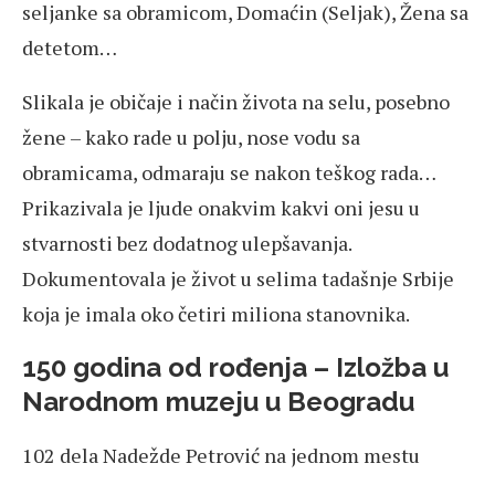
seljanke sa obramicom, Domaćin (Seljak), Žena sa
detetom…
Slikala je običaje i način života na selu, posebno
žene – kako rade u polju, nose vodu sa
obramicama, odmaraju se nakon teškog rada…
Prikazivala je ljude onakvim kakvi oni jesu u
stvarnosti bez dodatnog ulepšavanja.
Dokumentovala je život u selima tadašnje Srbije
koja je imala oko četiri miliona stanovnika.
150 godina od rođenja – Izložba u
Narodnom muzeju u Beogradu
102 dela Nadežde Petrović na jednom mestu