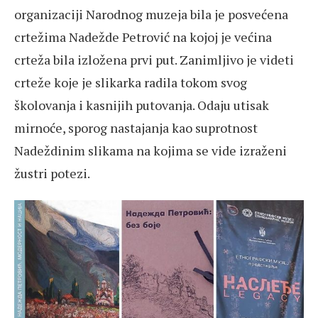
organizaciji Narodnog muzeja bila je posvećena
crtežima Nadežde Petrović na kojoj je većina
crteža bila izložena prvi put. Zanimljivo je videti
crteže koje je slikarka radila tokom svog
školovanja i kasnijih putovanja. Odaju utisak
mirnoće, sporog nastajanja kao suprotnost
Nadeždinim slikama na kojima se vide izraženi
žustri potezi.