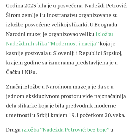
Godina 2023 bila je u posvećena Nadeždi Petrović.
Širom zemlje i u inostranstvu organizovane su
izložbe posvećene velikoj slikarki. U Beogradu
Narodni muzej je organizovao veliku
izložbu
Nadeždinih slika ’’Modernost i nacija’’
koja je
kasnije gostovala u Sloveniji i Republici Srpskoj,
krajem godine sa izmenama predstavljena je u
Čačku i Nišu.
Značaj izložbe u Narodnom muzeju je da se u
jednom ekskluzivnom prostoru vide najznačajnija
dela slikarke koja je bila predvodnik moderne
umetnosti u Srbiji krajem 19. i početkom 20. veka.
Druga
izložba ’’Nadežda Petrović: bez boje’’
u