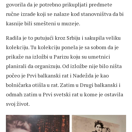
govorila da je potrebno prikupljati predmete
ručne izrade koji se nalaze kod stanovništva da bi
kasnije bili smešteni u muzeje.
Radila je to putujući kroz Srbiju i sakupila veliku
kolekciju. Tu kolekciju ponela je sa sobom da je
prikaže na izložbi u Parizu koju su umetnici
planirali da organizuju. Od izložbe nije bilo ništa
počeo je Prvi balkanski rat i Nadežda je kao
bolničarka otišla u rat. Zatim u Drugi balkanski i
odmah zatim u Prvi svetski rat u kome je ostavila
svoj život.