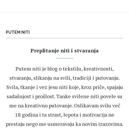
PUTEM NITI
Preplitanje niti i stvaranja
Putem niti je blog o tekstilu, kreativnosti,
stvaranju, slikanju na svili, tradiciji i putovanju.
Svila, tkanje i vez jesu niti koje, kroz priče, spajaju
sadašnjost i prošlost. Tanke svilene niti povele su
me na kreativno putovanje. Oslikavam svilu već
18 godina i ta strast, lepota i motivacija ne
prestaju nego me usmeravaju ka novim izazovima.