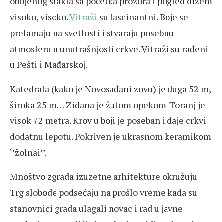
obojenog stakla sa početka prozora i pogled dižem
visoko, visoko.
Vitraži
su fascinantni. Boje se
prelamaju na svetlosti i stvaraju posebnu
atmosferu u unutrašnjosti crkve. Vitraži su rađeni
u Pešti i Mađarskoj.
Katedrala (kako je Novosađani zovu) je duga 52 m,
široka 25 m… Zidana je žutom opekom. Toranj je
visok 72 metra. Krov u boji je poseban i daje crkvi
dodatnu lepotu. Pokriven je ukrasnom keramikom
‘’žolnai’’.
Mnoštvo zgrada izuzetne arhitekture okružuju
Trg slobode podsećaju na prošlo vreme kada su
stanovnici grada ulagali novac i rad u javne