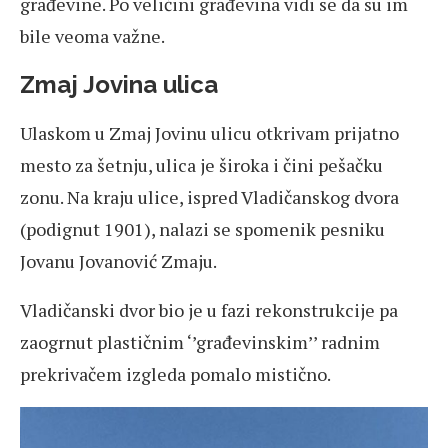
građevine. Po veličini građevina vidi se da su im
bile veoma važne.
Zmaj Jovina ulica
Ulaskom u Zmaj Jovinu ulicu otkrivam prijatno
mesto za šetnju, ulica je široka i čini pešačku
zonu. Na kraju ulice, ispred Vladičanskog dvora
(podignut 1901), nalazi se spomenik pesniku
Jovanu Jovanović Zmaju.
Vladičanski dvor bio je u fazi rekonstrukcije pa
zaogrnut plastičnim ‘’građevinskim’’ radnim
prekrivačem izgleda pomalo mistično.