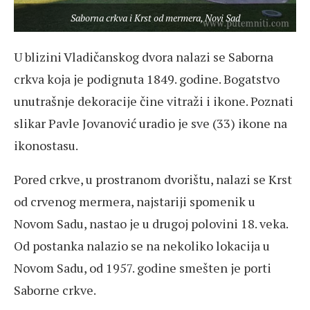
Saborna crkva i Krst od mermera, Novi Sad
U blizini Vladičanskog dvora nalazi se Saborna
crkva koja je podignuta 1849. godine. Bogatstvo
unutrašnje dekoracije čine vitraži i ikone. Poznati
slikar Pavle Jovanović uradio je sve (33) ikone na
ikonostasu.
Pored crkve, u prostranom dvorištu, nalazi se Krst
od crvenog mermera, najstariji spomenik u
Novom Sadu, nastao je u drugoj polovini 18. veka.
Od postanka nalazio se na nekoliko lokacija u
Novom Sadu, od 1957. godine smešten je porti
Saborne crkve.