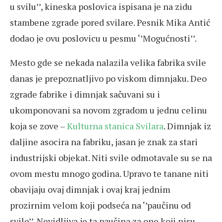
u svilu’’, kineska poslovica ispisana je na zidu
stambene zgrade pored svilare. Pesnik Mika Antić
dodao je ovu poslovicu u pesmu ‘’Mogućnosti’’.
Mesto gde se nekada nalazila velika fabrika svile
danas je prepoznatljivo po viskom dimnjaku. Deo
zgrade fabrike i dimnjak sačuvani su i
ukomponovani sa novom zgradom u jednu celinu
koja se zove –
Kulturna stanica Svilara
. Dimnjak iz
daljine asocira na fabriku, jasan je znak za stari
industrijski objekat. Niti svile odmotavale su se na
ovom mestu mnogo godina. Upravo te tanane niti
obavijaju ovaj dimnjak i ovaj kraj jednim
prozirnim velom koji podseća na ‘’paučinu od
svile’’. Nevidljiva je ta paučina za one koji nisu