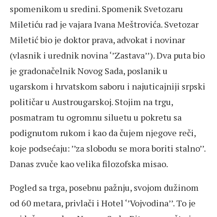
spomenikom u sredini. Spomenik Svetozaru
Miletiću rad je vajara Ivana Meštrovića. Svetozar
Miletić bio je doktor prava, advokat i novinar
(vlasnik i urednik novina ‘’Zastava’’). Dva puta bio
je gradonačelnik Novog Sada, poslanik u
ugarskom i hrvatskom saboru i najuticajniji srpski
političar u Austrougarskoj. Stojim na trgu,
posmatram tu ogromnu siluetu u pokretu sa
podignutom rukom i kao da čujem njegove reči,
koje podsećaju: ’’za slobodu se mora boriti stalno’’.
Danas zvuče kao velika filozofska misao.
Pogled sa trga, posebnu pažnju, svojom dužinom
od 60 metara, privlači i Hotel ‘’Vojvodina’’. To je