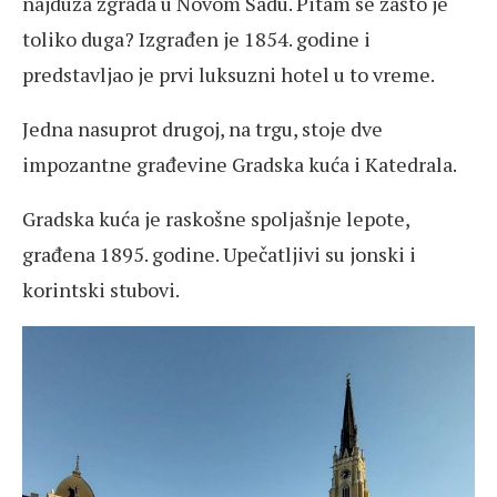
najduža zgrada u Novom Sadu. Pitam se zašto je
toliko duga? Izgrađen je 1854. godine i
predstavljao je prvi luksuzni hotel u to vreme.
Jedna nasuprot drugoj, na trgu, stoje dve
impozantne građevine Gradska kuća i Katedrala.
Gradska kuća je raskošne spoljašnje lepote,
građena 1895. godine. Upečatljivi su jonski i
korintski stubovi.