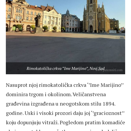
Rimokatolička crkva ”Ime Marijino”, Novi Sad
Nasuprot njoj rimokatolička crkva ‘’Ime Marijino’’
dominira trgom i okolinom. Veličanstvena
građevina izgrađena u neogotskom stilu 1894.
godine. Uski i visoki prozori daju joj ‘’gracioznost’’
koju dopunjuju vitraži. Pogledom pratim komadiće