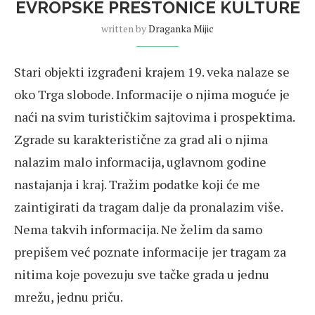
EVROPSKE PRESTONICE KULTURE
written by
Draganka Mijic
Stari objekti izgrađeni krajem 19. veka nalaze se
oko Trga slobode. Informacije o njima moguće je
naći na svim turističkim sajtovima i prospektima.
Zgrade su karakteristične za grad ali o njima
nalazim malo informacija, uglavnom godine
nastajanja i kraj. Tražim podatke koji će me
zaintigirati da tragam dalje da pronalazim više.
Nema takvih informacija. Ne želim da samo
prepišem već poznate informacije jer tragam za
nitima koje povezuju sve tačke grada u jednu
mrežu, jednu priču.