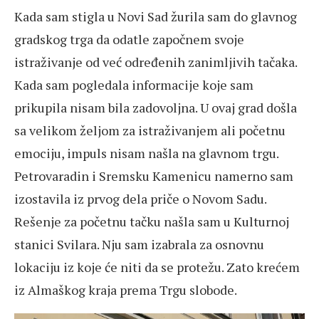
Kada sam stigla u Novi Sad žurila sam do glavnog
gradskog trga da odatle započnem svoje
istraživanje od već određenih zanimljivih tačaka.
Kada sam pogledala informacije koje sam
prikupila nisam bila zadovoljna. U ovaj grad došla
sa velikom željom za istraživanjem ali početnu
emociju, impuls nisam našla na glavnom trgu.
Petrovaradin i Sremsku Kamenicu namerno sam
izostavila iz prvog dela priče o Novom Sadu.
Rešenje za početnu tačku našla sam u Kulturnoj
stanici Svilara. Nju sam izabrala za osnovnu
lokaciju iz koje će niti da se protežu. Zato krećem
iz Almaškog kraja prema Trgu slobode.