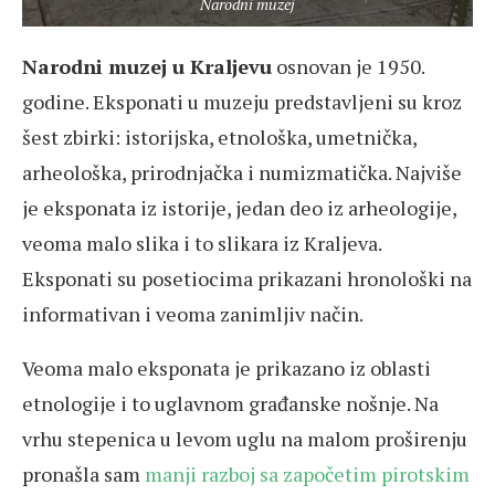
Narodni muzej
Narodni muzej u Kraljevu
osnovan je 1950.
godine. Eksponati u muzeju predstavljeni su kroz
šest zbirki: istorijska, etnološka, umetnička,
arheološka, prirodnjačka i numizmatička. Najviše
je eksponata iz istorije, jedan deo iz arheologije,
veoma malo slika i to slikara iz Kraljeva.
Eksponati su posetiocima prikazani hronološki na
informativan i veoma zanimljiv način.
Veoma malo eksponata je prikazano iz oblasti
etnologije i to uglavnom građanske nošnje. Na
vrhu stepenica u levom uglu na malom proširenju
pronašla sam
manji razboj sa započetim pirotskim