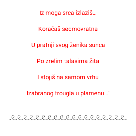
Iz moga srca izlaziš…
Koračaš sedmovratna
U pratnji svog ženika sunca
Po zrelim talasima žita
I stojiš na samom vrhu
Izabranog trougla u plamenu…’’