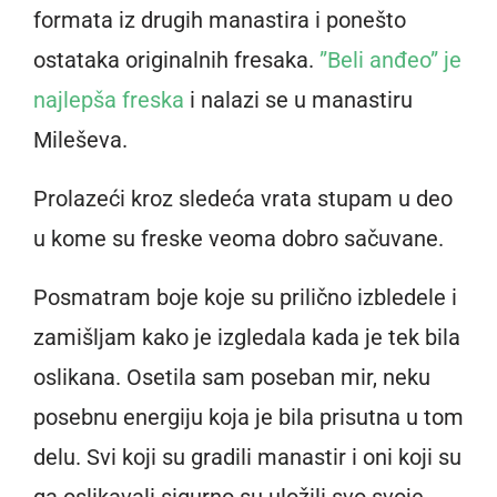
formata iz drugih manastira i ponešto
ostataka originalnih fresaka.
”Beli anđeo” je
najlepša freska
i nalazi se u manastiru
Mileševa.
Prolazeći kroz sledeća vrata stupam u deo
u kome su freske veoma dobro sačuvane.
Posmatram boje koje su prilično izbledele i
zamišljam kako je izgledala kada je tek bila
oslikana. Osetila sam poseban mir, neku
posebnu energiju koja je bila prisutna u tom
delu. Svi koji su gradili manastir i oni koji su
ga oslikavali sigurno su uložili svo svoje