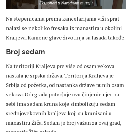
Eksponati u Narodnom muzeju
Na stepenicama prema kancelarijama viši sprat
nalazi se nekoliko fresaka iz manastira u okolini
Kraljeva. Kamene glave životinja sa fasada takođe.
Broj sedam
Na teritoriji Kraljeva pre više od osam vekova
nastala je srpska država. Teritorija Kraljeva je
Srbija od početka, od nastanka države punih osam
vekova. Grb grada potvršuje ovu činjenicu jer na
sebi ima sedam kruna koje simbolizuju sedam
srednjovekovnih kraljeva koji su krunisani u
manastiru Žiča. Sedam je broj važan za ovaj grad,