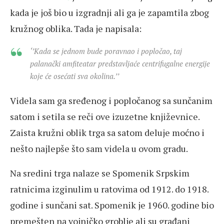
kada je još bio u izgradnji ali ga je zapamtila zbog
kružnog oblika. Tada je napisala:
‘’Kada se jednom bude poravnao i popločao, taj
palanački amfiteatar predstavljaće centrifugalne energije
koje će osećati sva okolina.’’
Videla sam ga sređenog i popločanog sa sunčanim
satom i setila se reči ove izuzetne književnice.
Zaista kružni oblik trga sa satom deluje moćno i
nešto najlepše što sam videla u ovom gradu.
Na sredini trga nalaze se Spomenik Srpskim
ratnicima izginulim u ratovima od 1912. do 1918.
godine i sunčani sat. Spomenik je 1960. godine bio
premešten na vojničko groblje ali su građani