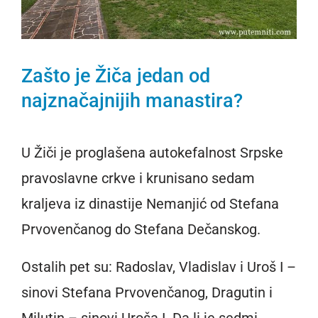
Zašto je Žiča jedan od
najznačajnijih manastira?
U Žiči je proglašena autokefalnost Srpske
pravoslavne crkve i krunisano sedam
kraljeva iz dinastije Nemanjić od Stefana
Prvovenčanog do Stefana Dečanskog.
Ostalih pet su: Radoslav, Vladislav i Uroš I –
sinovi Stefana Prvovenčanog, Dragutin i
Milutin – sinovi Uroša I. Da li je sedmi