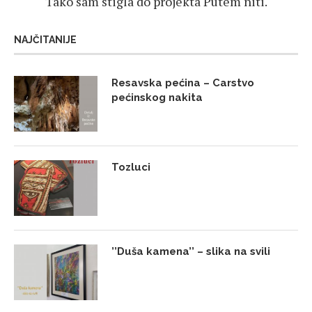
Tako sam stigla do projekta Putem niti.
NAJČITANIJE
Resavska pećina – Carstvo
pećinskog nakita
Tozluci
’’Duša kamena’’ – slika na svili