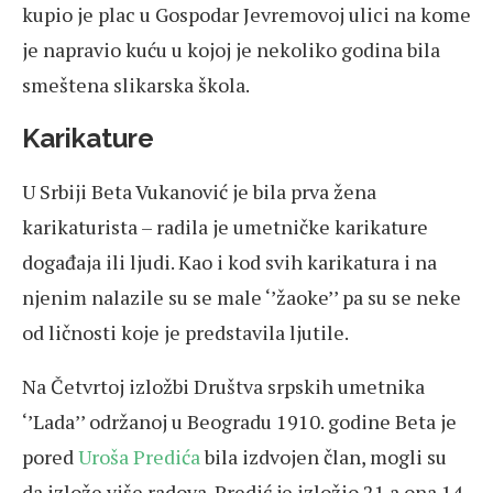
kupio je plac u Gospodar Jevremovoj ulici na kome
je napravio kuću u kojoj je nekoliko godina bila
smeštena slikarska škola.
Karikature
U Srbiji Beta Vukanović je bila prva žena
karikaturista – radila je umetničke karikature
događaja ili ljudi. Kao i kod svih karikatura i na
njenim nalazile su se male ‘’žaoke’’ pa su se neke
od ličnosti koje je predstavila ljutile.
Na Četvrtoj izložbi Društva srpskih umetnika
‘’Lada’’ održanoj u Beogradu 1910. godine Beta je
pored
Uroša Predića
bila izdvojen član, mogli su
da izlože više radova. Predić je izložio 21 a ona 14