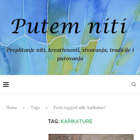
Preplitanje niti, kreativnosti, stvaranja, tradicije i
putovanja
Home
Tags
Posts tagged with "karikature"
TAG:
KARIKATURE