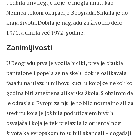
i odbila privilegije koje je mogla imati kao
Nemica tokom okupacije Beograda. Slikala je do
kraja života. Dobila je nagradu za životno delo
1971. a umrla već 1972. godine.
Zanimljivosti
U Beogradu prva je vozila bicikl, prva je obukla
pantalone i popela se na skelu dok je oslikavala
fasadu na ulazu u njihovu kuću u kojoj će nekoliko
godina biti smeštena slikarska škola. S obzirom da
je odrasla u Evropi za nju je to bilo normalno ali za
sredinu koja je još bila pod uticajem bivših
osvajača i koja je tek prelazila iz orijentalnog
života ka evropskom to su bili skandali – događaji