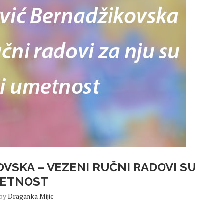
OVSKA – VEZENI RUČNI RADOVI SU
ETNOST
 by
Draganka Mijic