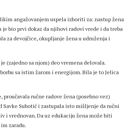
elikim angažovanjem uspela izboriti za: nastup žena
 je bio prvi dokaz da njihovi radovi vrede i da treba
ola za devojčice, okupljanje žena u udruženja i
 je (zajedno sa njom) deo vremena delovala.
u borbu sa istim žarom i energijom. Bila je to Jelica
se, proučavala ručne radove žena (posebno vez)
ad Savke Subotić i zastupala isto mišljenje da ručni
ljiv i vrednovan. Da uz edukaciju žena može biti
 im zaradu.