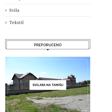
Svila
Tekstil
PREPORUČENO
SVILARA NA TAMIŠU