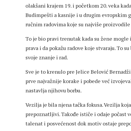
olakšani krajem 19. i početkom 20. veka kada
Budimpešti a kasnije i u drugim evropskim g
ručnim radovima koje su najviše proizvodile
To je bio pravi trenutak kada su žene mogle iz
prava i da pokažu radove koje stvaraju. To su
svoje znanje i rad.
Sve je to krenulo pre Jelice Belović Bernadži
prve najvažnije korake i pobede već izvojeva
nastavlja njihovu borbu.
Vezilja je bila njena tačka fokusa. Vezilja koj
prepoznatljivi. Takođe ističe i odaje počast 
talenat i posvećenost dok motiv ostaje prep