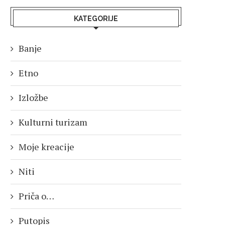
KATEGORIJE
Banje
Etno
Izložbe
Kulturni turizam
Moje kreacije
Niti
Priča o…
Putopis