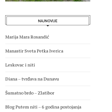
NAJNOVIJE
Marija Mara Rosandić
Manastir Sveta Petka Iverica
Leskovac i niti
Diana – tvrđava na Dunavu
Šumatno brdo – Zlatibor
Blog Putem niti – 6 godina postojanja