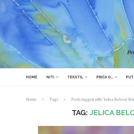
Pre
HOME
NITI
TEKSTIL
PRIČA O…
PUT
Home
Tags
Posts tagged with "Jelica Belović B
TAG:
JELICA BEL