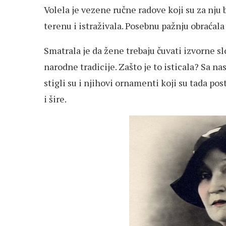
Volela je vezene ručne radove koji su za nju b
terenu i istraživala. Posebnu pažnju obraćala
Smatrala je da žene trebaju čuvati izvorne 
narodne tradicije. Zašto je to isticala? Sa 
stigli su i njihovi ornamenti koji su tada po
i šire.