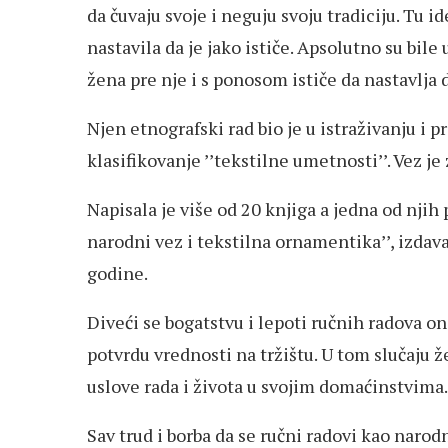
da čuvaju svoje i neguju svoju tradiciju. Tu i
nastavila da je jako ističe. Apsolutno su bile
žena pre nje i s ponosom ističe da nastavlja
Njen etnografski rad bio je u istraživanju i p
klasifikovanje ’’tekstilne umetnosti’’. Vez je 
Napisala je više od 20 knjiga a jedna od nji
narodni vez i tekstilna ornamentika’’, izdav
godine.
Diveći se bogatstvu i lepoti ručnih radova on
potvrdu vrednosti na tržištu. U tom slučaju 
uslove rada i života u svojim domaćinstvima.
Sav trud i borba da se ručni radovi kao narod