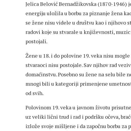
Jelica Belović Bernadžikovska (1870-1946) je 
energiju uložila u borbu za piznanje žena kao
se žene nisu videle u društvu kao i njihovo s
radovi koje su stvarale u književnosti, muzi
postojali.
Žene u 18. i do polovine 19. veka nisu mogle
stvaraoci nisu postojale. Sav njihov rad vezi
domaćinstvu. Posebno su žene na selu bile ne
mnogi bili u kategoriji primenjene umetnosti
od svih.
Polovinom 19. veka u javnom životu prisutne 
uz veliki lični trud i rad i podršku očeva, br
izlože svoje mišljene i da započnu borbu za 