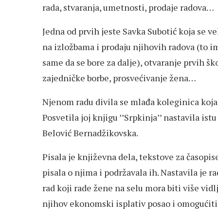
rada, stvaranja, umetnosti, prodaje radova…
Jedna od prvih jeste Savka Subotić koja se v
na izložbama i prodaju njihovih radova (to im
same da se bore za dalje), otvaranje prvih šk
zajedničke borbe, prosvećivanje žena…
Njenom radu divila se mlađa koleginica koja
Posvetila joj knjigu ’’Srpkinja’’ nastavila ist
Belović Bernadžikovska.
Pisala je književna dela, tekstove za časopi
pisala o njima i podržavala ih. Nastavila je r
rad koji rade žene na selu mora biti više vid
njihov ekonomski isplativ posao i omogućiti