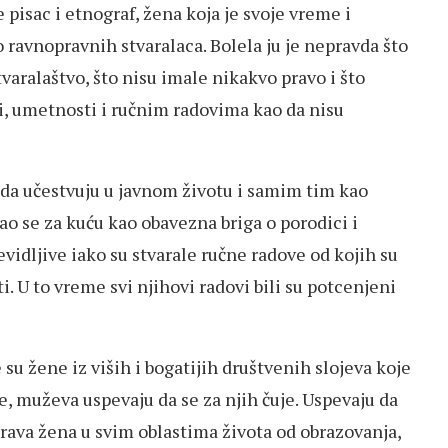
pisac i etnograf, žena koja je svoje vreme i
 ravnopravnih stvaralaca. Bolela ju je nepravda što
tvaralaštvo, što nisu imale nikakvo pravo i što
ci, umetnosti i ručnim radovima kao da nisu
 da učestvuju u javnom životu i samim tim kao
vao se za kuću kao obavezna briga o porodici i
vidljive iako su stvarale ručne radove od kojih su
. U to vreme svi njihovi radovi bili su potcenjeni
su žene iz viših i bogatijih društvenih slojeva koje
aće, muževa uspevaju da se za njih čuje. Uspevaju da
prava žena u svim oblastima života od obrazovanja,