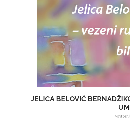
JELICA BELOVIĆ BERNADŽIK
UM
written