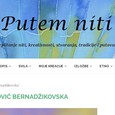
plitanje niti, kreativnosti, stvaranja, tradicije i putov
OPIS
SVILA
MOJE KREACIJE
IZLOŽBE
ETNO
ernadžikovska"
OVIĆ BERNADŽIKOVSKA