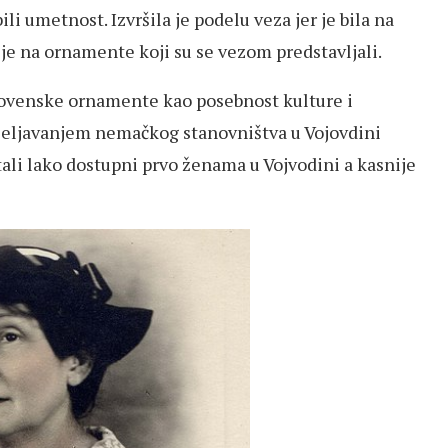
ili umetnost. Izvršila je podelu veza jer je bila na
 je na ornamente koji su se vezom predstavljali.
slovenske ornamente kao posebnost kulture i
naseljavanjem nemačkog stanovništva u Vojovdini
stali lako dostupni prvo ženama u Vojvodini a kasnije