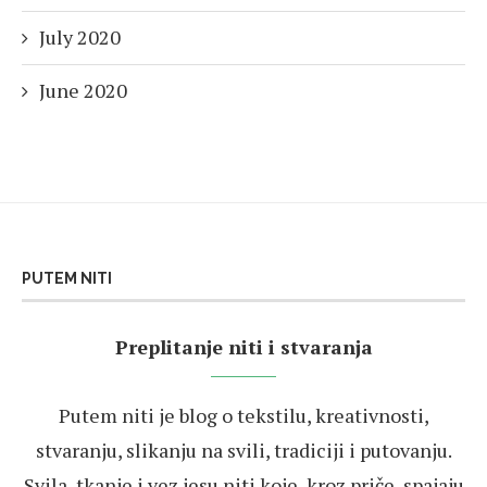
July 2020
June 2020
PUTEM NITI
Preplitanje niti i stvaranja
Putem niti je blog o tekstilu, kreativnosti,
stvaranju, slikanju na svili, tradiciji i putovanju.
Svila, tkanje i vez jesu niti koje, kroz priče, spajaju