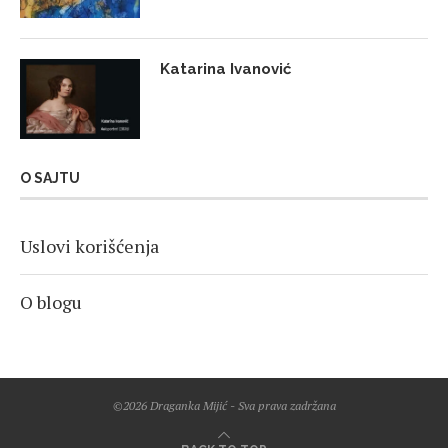
Katarina Ivanović
O SAJTU
Uslovi korišćenja
O blogu
©2026 Draganka Mijić - Sva prava zadržana