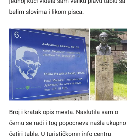
jednoj kući videla sam veliku plavu tablu sa
belim slovima i likom pisca.
Broj i kratak opis mesta. Naslutila sam o
čemu se radi i tog popodneva našla ukupno
četiri table. U turističkomn info centru