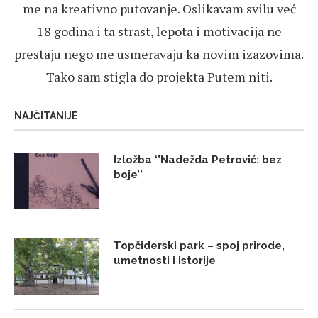
me na kreativno putovanje. Oslikavam svilu već
18 godina i ta strast, lepota i motivacija ne
prestaju nego me usmeravaju ka novim izazovima.
Tako sam stigla do projekta Putem niti.
NAJČITANIJE
Izložba ‘’Nadežda Petrović: bez
boje’’
Topčiderski park – spoj prirode,
umetnosti i istorije