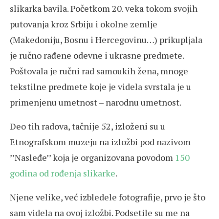
slikarka bavila. Početkom 20. veka tokom svojih
putovanja kroz Srbiju i okolne zemlje
(Makedoniju, Bosnu i Hercegovinu…) prikupljala
je ručno rađene odevne i ukrasne predmete.
Poštovala je ručni rad samoukih žena, mnoge
tekstilne predmete koje je videla svrstala je u
primenjenu umetnost – narodnu umetnost.
Deo tih radova, tačnije 52, izloženi su u
Etnografskom muzeju na izložbi pod nazivom
’’Nasleđe’’ koja je organizovana povodom
150
godina od rođenja slikarke
.
Njene velike, već izbledele fotografije, prvo je što
sam videla na ovoj izložbi. Podsetile su me na