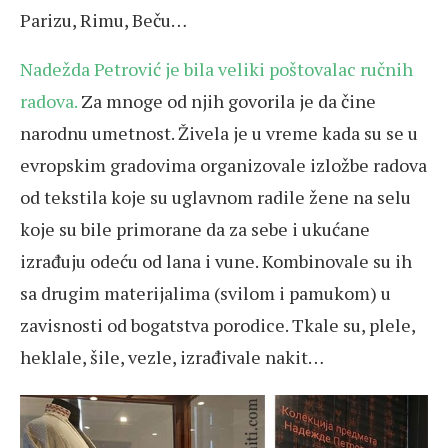
Parizu, Rimu, Beču…
Nadežda Petrović je bila veliki poštovalac ručnih
radova.
Za mnoge od njih govorila je da čine
narodnu umetnost. Živela je u vreme kada su se u
evropskim gradovima organizovale izložbe radova
od tekstila koje su uglavnom radile žene na selu
koje su bile primorane da za sebe i ukućane
izrađuju odeću od lana i vune. Kombinovale su ih
sa drugim materijalima (svilom i pamukom) u
zavisnosti od bogatstva porodice. Tkale su, plele,
heklale, šile, vezle, izrađivale nakit…