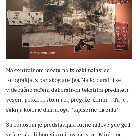
Na centralnom mestu na izložbi nalazi se
fotografija iz pariskog ateljea. Na fotografiji se
vide ručno rađeni dekorativni tekstilni predmeti:
vezeni peškiri i stolnjaci, pregače, ćilimi… Tu je i
suknja kojoj je dala ulogu ’’tapiserije na zidu’’.
Sa ponosom je predstavljala ručne radove gde god
se kretala ili boravila u inostranstvu: Minhenu,