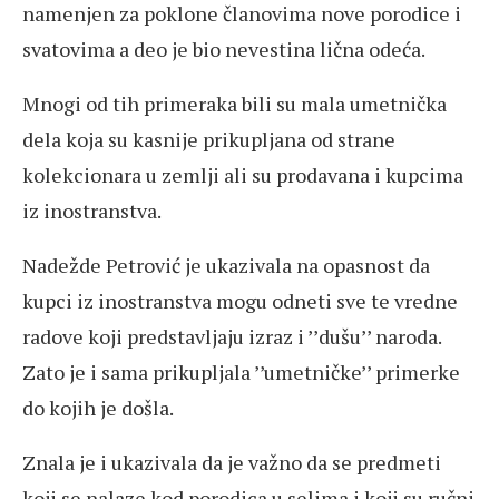
namenjen za poklone članovima nove porodice i
svatovima a deo je bio nevestina lična odeća.
Mnogi od tih primeraka bili su mala umetnička
dela koja su kasnije prikupljana od strane
kolekcionara u zemlji ali su prodavana i kupcima
iz inostranstva.
Nadežde Petrović je ukazivala na opasnost da
kupci iz inostranstva mogu odneti sve te vredne
radove koji predstavljaju izraz i ’’dušu’’ naroda.
Zato je i sama prikupljala ’’umetničke’’ primerke
do kojih je došla.
Znala je i ukazivala da je važno da se predmeti
koji se nalaze kod porodica u selima i koji su ručni