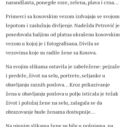
narandžasta, ponegde roze, zelena, plava i crna…
Primerci sa kosovskim vezom izdvajaju se svojom
lepotom i zaslužuju divljenje. Nadežda Petrović je
posedovala haljinu od platna ukrašenu kosovskim
vezom u kojoj je i fotografisana. Divila se
vezovima koje su radile žene sa Kosova.
Na svojim slikama ostavila je zabeležene: pejzaže
i predele, život na selu, portrete, seljanke u
obavljanju raznih poslova… Kroz prikazivanje
žena u obavljanju poslova u polju isticala je težak
život i položaj žene na selu, zalagala se da
obrazovanje bude ženama dostupnije…
Na njenim slikama žene su bile u nošnjama, na