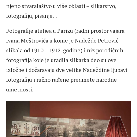
njeno stvaralaštvo u više oblasti – slikarstvo,
fotografiju, pisanje…
Fotografije ateljea u Parizu (radni prostor vajara
Ivana Meštrovića u kome je Nadežde Petrović
slikala od 1910 – 1912. godine) i niz porodičnih
fotografija koje je uradila slikarka deo su ove
izložbe i dočaravaju dve velike Nadeždine ljubavi
fotografiju i ručno rađene predmete narodne
umetnosti.