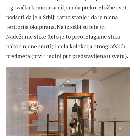
trgovačka komora sa ciljem da preko izložbe svet
podseti da je u Srbiji ratno stanje i da je njena
teritorija okupirana. Na izložbi su bile tri
Nadeždine slike (bilo je to prvo izlaganje slika
nakon njene smrti) i cela kolekcija etnografskih
predmeta (prvi i jedini put predstavljena u svetu).