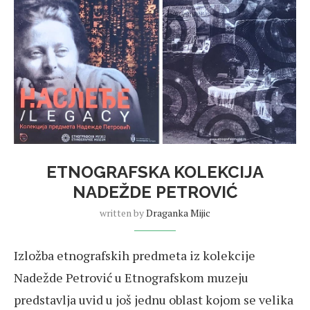
ETNOGRAFSKA KOLEKCIJA
NADEŽDE PETROVIĆ
written by
Draganka Mijic
Izložba etnografskih predmeta iz kolekcije
Nadežde Petrović u Etnografskom muzeju
predstavlja uvid u još jednu oblast kojom se velika