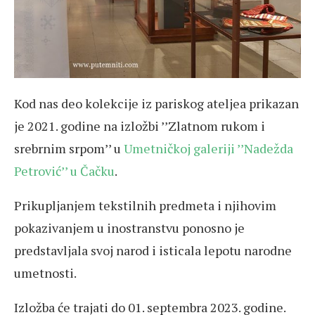
Kod nas deo kolekcije iz pariskog ateljea prikazan
je 2021. godine na izložbi ’’Zlatnom rukom i
srebrnim srpom’’ u
Umetničkoj galeriji ’’Nadežda
Petrović’’ u Čačku
.
Prikupljanjem tekstilnih predmeta i njihovim
pokazivanjem u inostranstvu ponosno je
predstavljala svoj narod i isticala lepotu narodne
umetnosti.
Izložba će trajati do 01. septembra 2023. godine.