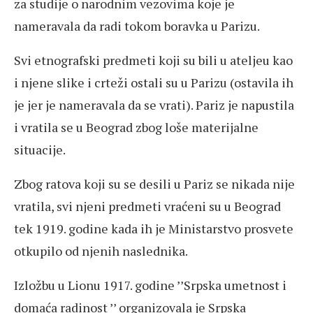
za studije o narodnim vezovima koje je
nameravala da radi tokom boravka u Parizu.
Svi etnografski predmeti koji su bili u ateljeu kao
i njene slike i crteži ostali su u Parizu (ostavila ih
je jer je nameravala da se vrati). Pariz je napustila
i vratila se u Beograd zbog loše materijalne
situacije.
Zbog ratova koji su se desili u Pariz se nikada nije
vratila, svi njeni predmeti vraćeni su u Beograd
tek 1919. godine kada ih je Ministarstvo prosvete
otkupilo od njenih naslednika.
Izložbu u Lionu 1917. godine ’’Srpska umetnost i
domaća radinost ’’ organizovala je Srpska