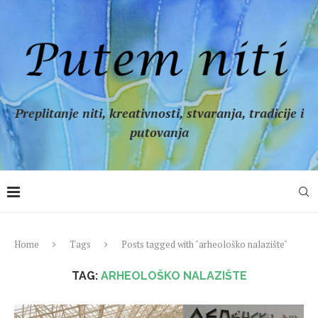
Preplitanje niti, kreativnosti, stvaranja, tradicije i
putovanja
Home
Tags
Posts tagged with "arheološko nalazište"
TAG:
ARHEOLOŠKO NALAZIŠTE