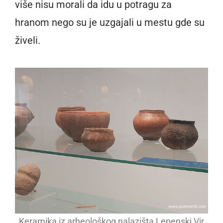
više nisu morali da idu u potragu za
hranom nego su je uzgajali u mestu gde su
živeli.
Keramika iz arheološkog nalazišta Lepenski Vir