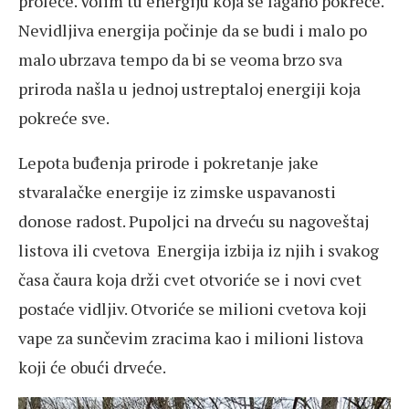
proleće. Volim tu energiju koja se lagano pokreće.
Nevidljiva energija počinje da se budi i malo po
malo ubrzava tempo da bi se veoma brzo sva
priroda našla u jednoj ustreptaloj energiji koja
pokreće sve.
Lepota buđenja prirode i pokretanje jake
stvaralačke energije iz zimske uspavanosti
donose radost. Pupoljci na drveću su nagoveštaj
listova ili cvetova Energija izbija iz njih i svakog
časa čaura koja drži cvet otvoriće se i novi cvet
postaće vidljiv. Otvoriće se milioni cvetova koji
vape za sunčevim zracima kao i milioni listova
koji će obući drveće.